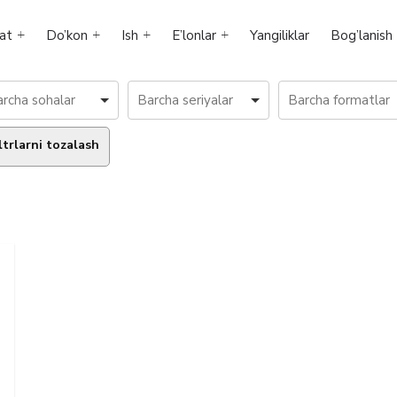
at
Do’kon
Ish
E’lonlar
Yangiliklar
Bog’lanish
ltrlarni tozalash