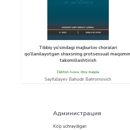
Tibbiy yo‘sindagi majburlov choralari
qo‘llanilayotgan shaxsning protsessual maqomin
takomillashtirish
Elektron nusxa
,
Ilmiy maqola
Sayfullayev Bahodir Bahromovich
Администрация
Ko’p uchraydigan