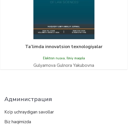
Ta’limda innovatsion texnologiyalar
Elektron nusxa
,
Ilmiy maqola
Gulyamova Gulnora Yakubovna
Администрация
Ko’p uchraydigan savollar
Biz haqimizda