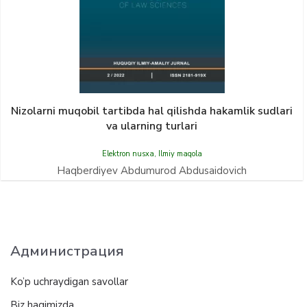
Nizolarni muqobil tartibda hal qilishda hakamlik sudlari
va ularning turlari
Elektron nusxa
,
Ilmiy maqola
Haqberdiyev Abdumurod Abdusaidovich
Администрация
Ko’p uchraydigan savollar
Biz haqimizda