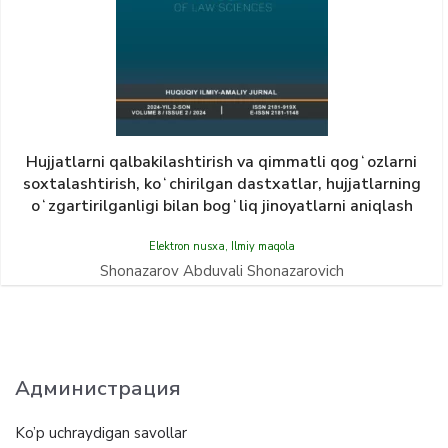
Hujjatlarni qalbakilashtirish va qimmatli qogʻozlarni
soxtalashtirish, koʻchirilgan dastxatlar, hujjatlarning
oʻzgartirilganligi bilan bogʻliq jinoyatlarni aniqlash
Elektron nusxa
,
Ilmiy maqola
Shonazarov Abduvali Shonazarovich
Администрация
Ko’p uchraydigan savollar