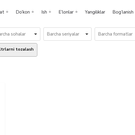
at
Do’kon
Ish
E’lonlar
Yangiliklar
Bog’lanish
ltrlarni tozalash