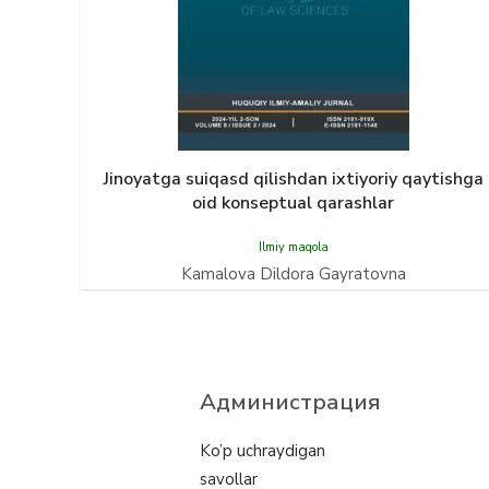
Jinoyatga suiqasd qilishdan ixtiyoriy qaytishga
oid konseptual qarashlar
Ilmiy maqola
Kamalova Dildora Gayratovna
Администрация
Ko’p uchraydigan
savollar