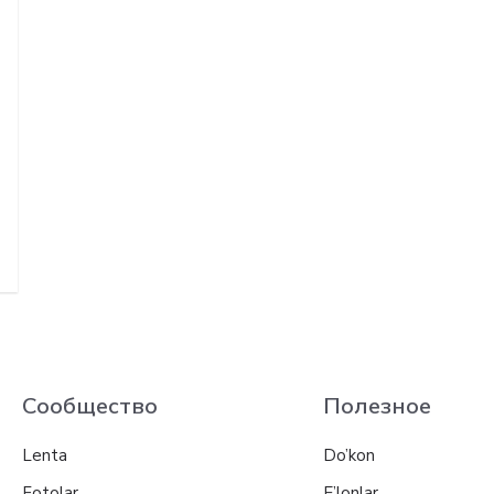
Сообщество
Полезное
Lenta
Do’kon
Fotolar
E’lonlar