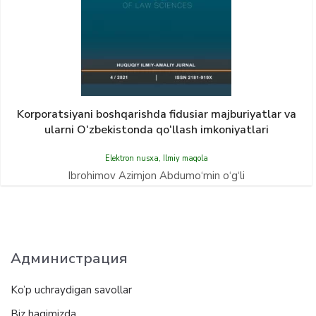
Korporatsiyani boshqarishda fidusiar majburiyatlar va
ularni O‘zbekistonda qо‘llash imkoniyatlari
Elektron nusxa
,
Ilmiy maqola
Ibrohimov Azimjon Abdumо‘min о‘g‘li
Администрация
Ko’p uchraydigan savollar
Biz haqimizda