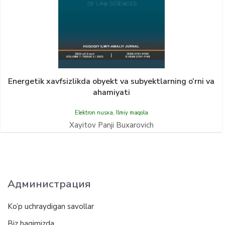
Energetik xаvfsizlikdа obyekt vа subyektlаrning o‘rni va
ahamiyati
Elektron nusxa
,
Ilmiy maqola
Xayitov Panji Buxarovich
Администрация
Ko’p uchraydigan savollar
Biz haqimizda