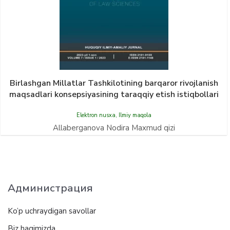
Birlashgan Millatlar Tashkilotining barqaror rivojlanish
maqsadlari konsepsiyasining taraqqiy etish istiqbollari
Elektron nusxa
,
Ilmiy maqola
Allaberganova Nodira Maxmud qizi
Администрация
Ko’p uchraydigan savollar
Biz haqimizda