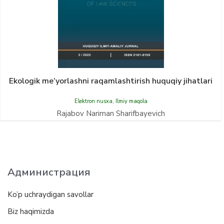
Ekologik me’yorlashni raqamlashtirish huquqiy jihatlari
Elektron nusxa
,
Ilmiy maqola
Rajabov Nariman Sharifbayevich
Администрация
Ko’p uchraydigan savollar
Biz haqimizda