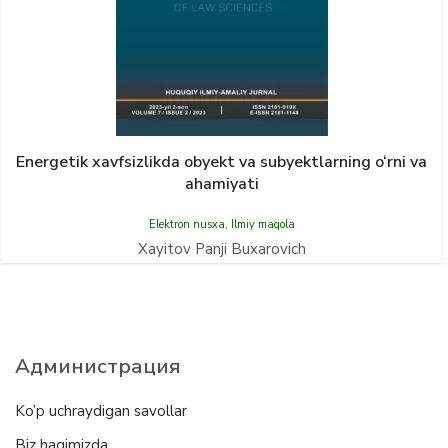
Energetik xаvfsizlikdа obyekt vа subyektlаrning o‘rni va
ahamiyati
Elektron nusxa
,
Ilmiy maqola
Xayitov Panji Buxarovich
Администрация
Ko’p uchraydigan savollar
Biz haqimizda