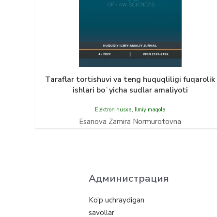
Taraflar tortishuvi va teng huquqliligi fuqarolik
ishlari boʻyicha sudlar amaliyoti
Elektron nusxa
,
Ilmiy maqola
Esanova Zamira Normurotovna
Администрация
Ko’p uchraydigan
savollar