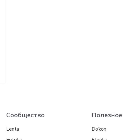
Сообщество
Полезное
Lenta
Do’kon
Fotolar
E’lonlar