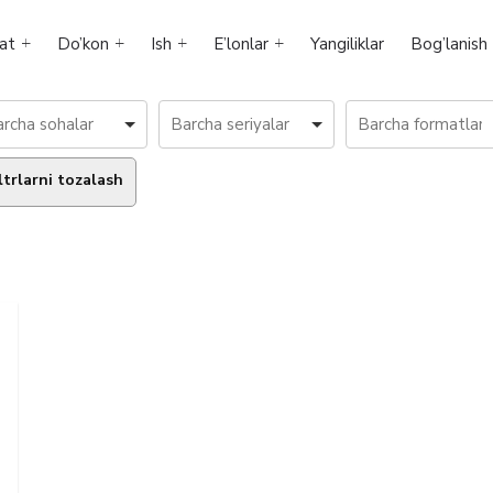
at
Do’kon
Ish
E’lonlar
Yangiliklar
Bog’lanish
ltrlarni tozalash