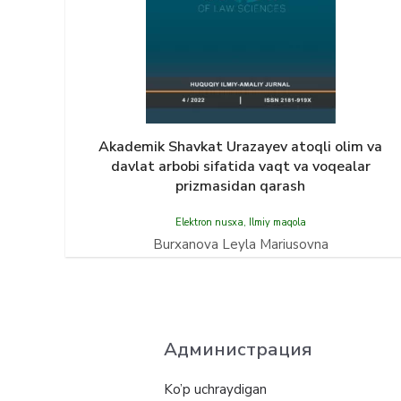
Akademik Shavkat Urazayev atoqli olim va
davlat arbobi sifatida vaqt va voqealar
prizmasidan qarash
Elektron nusxa
,
Ilmiy maqola
Burxanova Leyla Mariusovna
Администрация
Ko’p uchraydigan