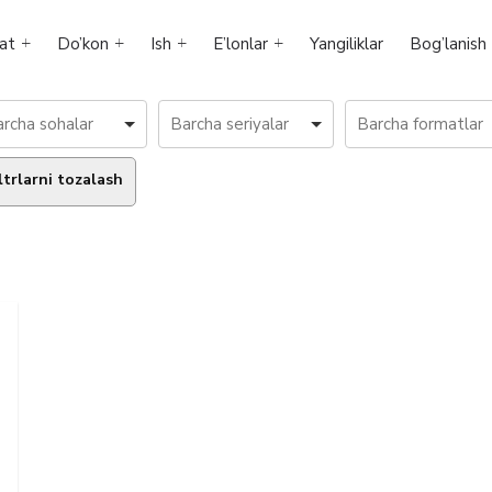
at
Do’kon
Ish
E’lonlar
Yangiliklar
Bog’lanish
ltrlarni tozalash