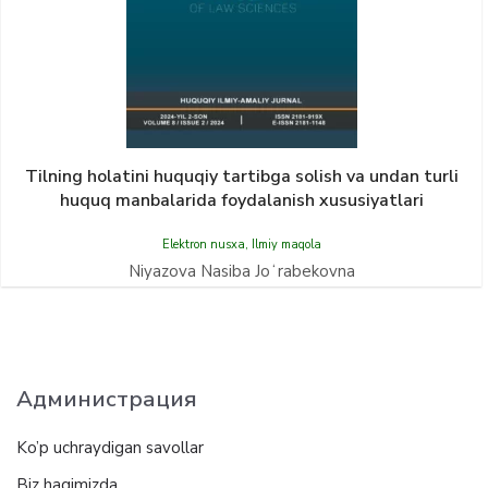
Tilning holatini huquqiy tartibga solish va undan turli
huquq manbalarida foydalanish xususiyatlari
Elektron nusxa
,
Ilmiy maqola
Niyazova Nasiba Joʻrabekovna
Администрация
Ko’p uchraydigan savollar
Biz haqimizda