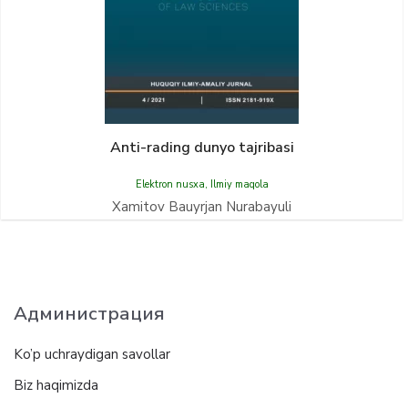
Anti-rading dunyo tajribasi
Elektron nusxa
,
Ilmiy maqola
Xamitov Bauyrjan Nurabayuli
Администрация
Ko’p uchraydigan savollar
Biz haqimizda