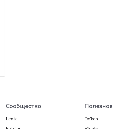
g
Сообщество
Полезное
Lenta
Do’kon
Fotolar
E’lonlar