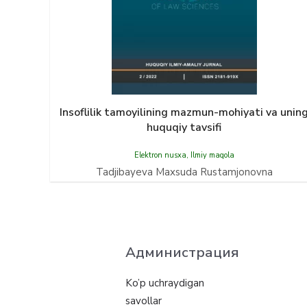
Insoflilik tamoyilining mazmun-mohiyati va unin
huquqiy tavsifi
Elektron nusxa
,
Ilmiy maqola
Tadjibayeva Maxsuda Rustamjonovna
Администрация
Ko’p uchraydigan
savollar