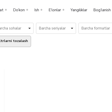
at
Do’kon
Ish
E’lonlar
Yangiliklar
Bog’lanish
ltrlarni tozalash