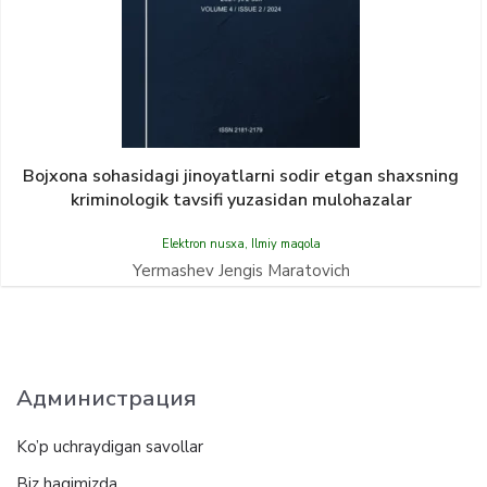
Bojxona sohasidagi jinoyatlarni sodir etgan shaxsning
kriminologik tavsifi yuzasidan mulohazalar
Elektron nusxa
,
Ilmiy maqola
Yermashev Jengis Maratovich
Администрация
Ko’p uchraydigan savollar
Biz haqimizda