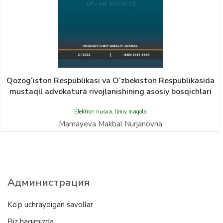
Qozog‘iston Respublikasi va O‘zbekiston Respublikasida
mustaqil advokatura rivojlanishining asosiy bosqichlari
Elektron nusxa
,
Ilmiy maqola
Mamayeva Makbal Nurjanovna
Администрация
Ko’p uchraydigan savollar
Biz haqimizda