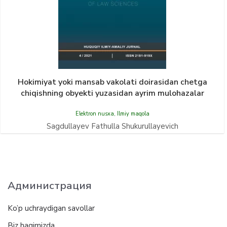
Hokimiyat yoki mansab vakolati doirasidan chetga
chiqishning obyekti yuzasidan ayrim mulohazalar
Elektron nusxa
,
Ilmiy maqola
Sagdullayev Fathulla Shukurullayevich
Администрация
Ko’p uchraydigan savollar
Biz haqimizda