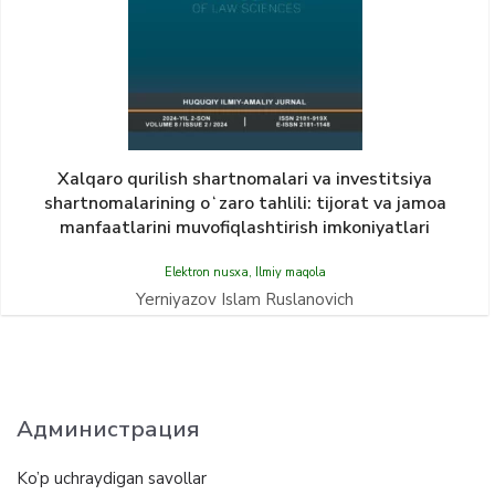
Xalqaro qurilish shartnomalari va investitsiya
shartnomalarining oʻzaro tahlili: tijorat va jamoa
manfaatlarini muvofiqlashtirish imkoniyatlari
Elektron nusxa
,
Ilmiy maqola
Yerniyazov Islam Ruslanovich
Администрация
Ko’p uchraydigan savollar