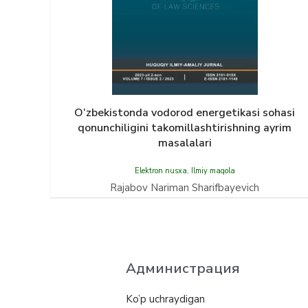
O‘zbekistonda vodorod energetikasi sohasi
qonunchiligini takomillashtirishning ayrim
masalalari
Elektron nusxa
,
Ilmiy maqola
Rajabov Nariman Sharifbayevich
Администрация
Ko’p uchraydigan