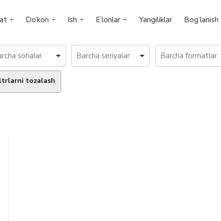
at
Do’kon
Ish
E’lonlar
Yangiliklar
Bog’lanish
ltrlarni tozalash