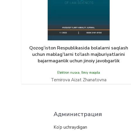
Qozog‘iston Respublikasida bolalarni saqlash
uchun mablag‘larni to‘lash majburiyatlarini
bajarmaganlik uchun jinoiy javobgarlik
Elektron nusxa
,
Ilmiy maqola
Temirova Aizat Zhanatovna
Администрация
Ko’p uchraydigan