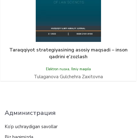
Taraqqiyot strategiyasining asosiy maqsadi – inson
qadrini e’zozlash
Elektron nusxa
,
Ilmiy maqola
Tulaganova Gulchehra Zaxitovna
Администрация
Ko’p uchraydigan savollar
Biz haqimizda