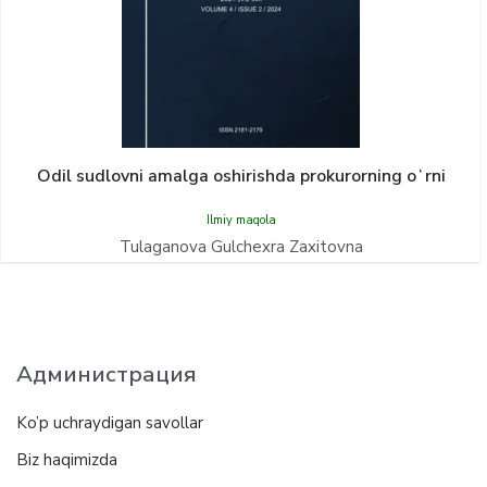
Odil sudlovni amalga oshirishda prokurorning oʻrni
Ilmiy maqola
Tulaganova Gulchexra Zaxitovna
Администрация
Ko’p uchraydigan savollar
Biz haqimizda