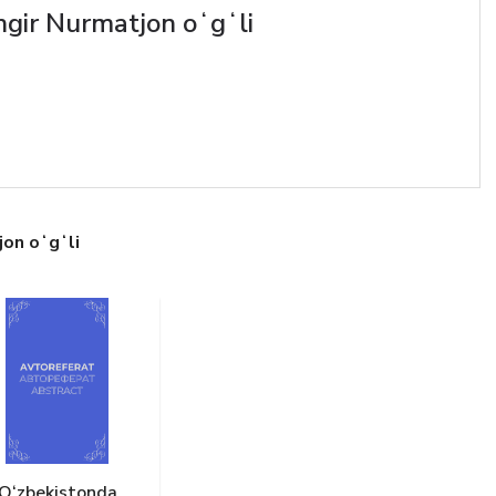
ngir Nurmatjon oʻgʻli
jon oʻgʻli
O‘zbekistonda