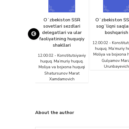
q intizomini
Oʻzbekiston SSR
Oʻzbekiston S
anlik uchun
sovetlari sezdlari
sogʻliqni saqla
iy javobgarlik
delegatlari va ular
boshqarish
faoliyatining huquqiy
- Konstitutsiyaviy
12.00.02 - Konstitut
shakllari
Ma’muriy huquq.
huquq. Ma’muriy h
a bojxona huquqi
Moliya va bojxona 
12.00.02 - Konstitutsiyaviy
ashev Ikrom
Gulyamov Mar
huquq. Ma’muriy huquq.
urasulovich
Urunbayevich
Moliya va bojxona huquqi
Shatursunov Marat
Xamdamovich
About the author