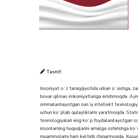
Tasnif:
Insoniyat oʻz taraqqiyotida ulkan oʻsishga, z
bovar qilmas imkoniyatlariga erishmoqda. Ayn
ommalashayotgan sunʼiy intellekt texnologiyal
uchun koʻplab qulayliklarni yaratmoqda. Statis
texnologiyalari eng koʻp foydalanilayotgan s
insonlarning huquqlarini amalga oshirishga koʻm
muammolarni ham keltirib chiqarmoqda. Xususan