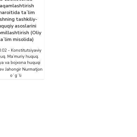
raqamlashtirish
haroitida taʼlim
ishning tashkiliy-
quqiy asoslarini
millashtirish (Oliy
taʼlim misolida)
.02 - Konstitutsiyaviy
uq. Ma’muriy huquq.
ya va bojxona huquqi
ev Jahongir Nurmatjon
oʻgʻli