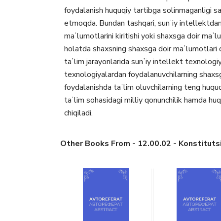
foydalanish huquqiy tartibga solinmaganligi sab
etmoqda. Bundan tashqari, sunʼiy intellektdan
maʼlumotlarini kiritishi yoki shaxsga doir maʼ
holatda shaxsning shaxsga doir maʼlumotlari 
taʼlim jarayonlarida sunʼiy intellekt texnologiy
texnologiyalardan foydalanuvchilarning shaxsga
foydalanishda taʼlim oluvchilarning teng huquql
taʼlim sohasidagi milliy qonunchilik hamda huqu
chiqiladi.
Other Books From - 12.00.02 - Konstitutsi