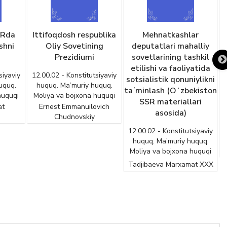
SRda
Ittifoqdosh respublika
Mehnatkashlar
shni
Oliy Sovetining
deputatlari mahalliy
Prezidiumi
sovetlarining tashkil
etilishi va faoliyatida
v
siyaviy
12.00.02 - Konstitutsiyaviy
sotsialistik qonuniylikni
uquq.
huquq. Ma’muriy huquq.
taʼminlash (Oʻzbekiston
huquqi
Moliya va bojxona huquqi
SSR materiallari
at
Ernest Emmanuilovich
asosida)
Chudnovskiy
12.00.02 - Konstitutsiyaviy
huquq. Ma’muriy huquq.
Moliya va bojxona huquqi
Tadjibaeva Marxamat XXX