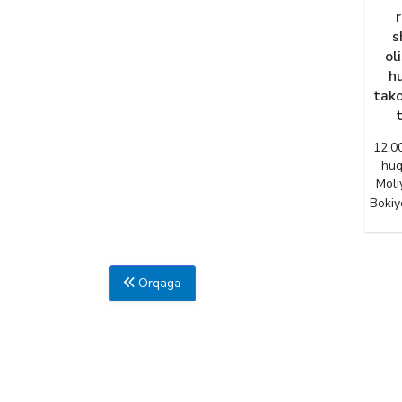
s
ol
hu
tako
12.00
huq
Moli
Bokiy
Orqaga