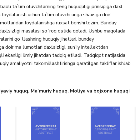
abli taʼlim oluvchilarning teng huquqliligi prinsipiga daxl
 foydalanish uchun taʼlim oluvchi unga shaxsga doir
lumotlaridan foydalanishga ruxsat berishi lozim. Bunday
daxlsizligi masalasi soʻroq ostida qoladi. Ushbu maqolada
alarini qoʻllashning huquqiy jihatlari, bunday
 doir maʼlumotlari daxlsizligi, sunʼiy intellektdan
i ekanligi ilmiy jihatdan tadqiq etiladi. Tadqiqot natijasida
qiy amaliyotni takomillashtirishga qaratilgan takliflar ishlab
yaviy huquq. Ma’muriy huquq. Moliya va bojxona huquqi