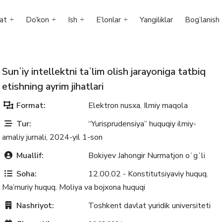
at
Do’kon
Ish
E’lonlar
Yangiliklar
Bog’lanish
Sunʼiy intellektni taʼlim olish jarayoniga tatbiq
etishning ayrim jihatlari
Format:
Elektron nusxa
Ilmiy maqola
,
Tur:
“Yurisprudensiya” huquqiy ilmiy-
amaliy jurnali, 2024-yil 1-son
Muallif:
Bokiyev Jahongir Nurmatjon oʻgʻli
Soha:
12.00.02 - Konstitutsiyaviy huquq.
Ma’muriy huquq. Moliya va bojxona huquqi
Nashriyot:
Toshkent davlat yuridik universiteti