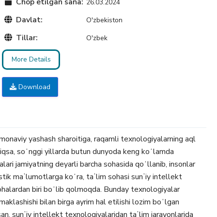
Chop etilgan sana:
26.03.2024
Davlat:
O'zbekiston
Tillar:
O'zbek
More Details
Download
amonaviy yashash sharoitiga, raqamli texnologiyalarning aql
iqsa, soʻnggi yillarda butun dunyoda keng koʻlamda
ari jamiyatning deyarli barcha sohasida qoʻllanib, insonlar
tik maʼlumotlarga koʻra, taʼlim sohasi sunʼiy intellekt
ohalardan biri boʻlib qolmoqda. Bunday texnologiyalar
aklashishi bilan birga ayrim hal etilishi lozim boʻlgan
, sunʼiy intellekt texnologiyalaridan taʼlim jarayonlarida