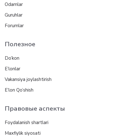
Odamlar
Guruhlar
Forumlar
Полезное
Do’kon
E’lonlar
Vakansiya joylashtirish
E’lon Qo’shish
Правовые аспекты
Foydalanish shartlari
Maxfiylik siyosati