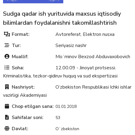
Sudga qadar ish yurituvida maxsus iqtisodiy
bilimlardan foydalanishni takomillashtirish
Format:
Avtoreferat
Elektron nusxa
,
Tur:
Seriyasiz nashr
Muallif:
Moʻminov Bexzod Abduvaxobovich
Soha:
12.00.09 - Jinoyat protsessi.
Kriminalistika, tezkor-qidiruv huquq va sud ekspertizasi
Nashriyot:
O‘zbekiston Respublikasi Ichki ishlar
vazirligi Akademiyasi
Chop etilgan sana:
01.01.2018
Sahifalar soni:
53
Davlat:
Oʻzbekiston