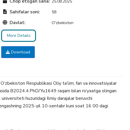
Chop etilgan sana:
25.08.2025
Sahifalar soni:
58
Davlat:
O'zbekiston
More Details
Download
O‘zbekiston Respublikasi Oliy ta’lim, fan va innovatsiyalar
siyasida B2024.4.PhD/Yu1649 raqam bilan ro‘yxatga olingan.
niversiteti huzuridagi Ilmiy darajalar beruvchi
engashning 2025-yil 10-sentabr kuni soat 16 00 dagi