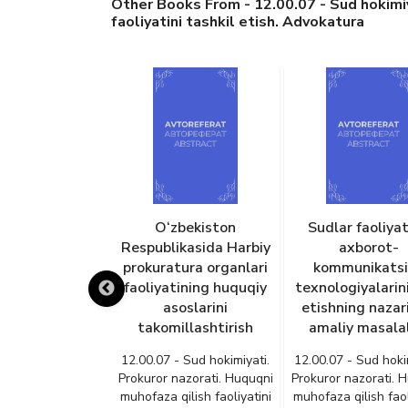
Other Books From - 12.00.07 - Sud hokimiy
faoliyatini tashkil etish. Advokatura
udlovni amalga
O‘zbekiston
Sudlar faoliya
sh jarayonida
Respublikasida Harbiy
axborot-
arning yuridik
prokuratura organlari
kommunikatsi
ligi: zamonaviy
faoliyatining huquqiy
texnologiyalarini
va rivojlanish
asoslarini
etishning nazar
‘nalishlari
takomillashtirish
amaliy masalal
- Sud hokimiyati.
12.00.07 - Sud hokimiyati.
12.00.07 - Sud hoki
nazorati. Huquqni
Prokuror nazorati. Huquqni
Prokuror nazorati. 
qilish faoliyatini
muhofaza qilish faoliyatini
muhofaza qilish faol