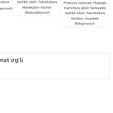
katura
tashkil etish. Advokatura
Prokuror nazorati. Huquqni
Maxmudov Alisher
muhofaza qilish faoliyatini
herovich
Abdusalimovich
tashkil etish. Advokatura
Komilov Avazbek
Bokijonovich
t o‘g‘li