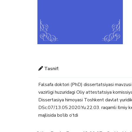
Tasnif:
Falsafa doktori (PhD) dissertatsiyasi mavzusi 
vazirligi huzuridagi Oliy attestatsiya komis
Dissertasiya himoyasi Toshkent davlat yuridik u
DSc.07/13.05.2020.Yu.22.03. raqamli Ilmiy k
majlisida bo‘lib o‘tdi