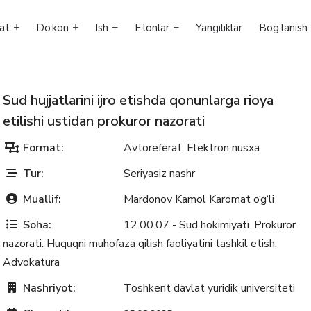
at
Do’kon
Ish
E’lonlar
Yangiliklar
Bog’lanish
Sud hujjatlarini ijro etishda qonunlarga rioya
etilishi ustidan prokuror nazorati
Format:
Avtoreferat
Elektron nusxa
,
Tur:
Seriyasiz nashr
Muallif:
Mardonov Kamol Karomat o‘g‘li
Soha:
12.00.07 - Sud hokimiyati. Prokuror
nazorati. Huquqni muhofaza qilish faoliyatini tashkil etish.
Advokatura
Nashriyot:
Toshkent davlat yuridik universiteti