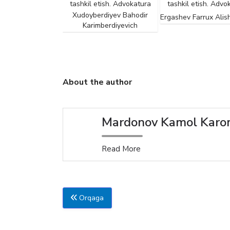
etish. Advokatura
tashkil etish. Advokatura
tashkil etish. Advo
rov Tahirjon
Xudoyberdiyev Bahodir
Ergashev Farrux Alis
hodirovich
Karimberdiyevich
About the author
Mardonov Kamol Karoma
Read More
Orqaga