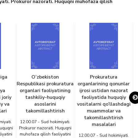
ati. Prokuror nazorati. Huquqni muhofaza qilish
tiga
O’zbekiston
Prokuratura
Respublikasi prokuratura
organlarining qonunlar
a
ya
organlari faoliyatining
ijrosi ustidan nazorat
 joriy
tashkiliy-huquqiy
faoliyatida huquqiy
iy va
asoslarini
vositalarni qo‘llashdagi
ari
takomillashtirish
muammolar va
takomillashtirish
miyati.
12.00.07 - Sud hokimiyati.
masalalari
Huquqni
Prokuror nazorati. Huquqni
iyatini
muhofaza qilish faoliyatini
12.00.07 - Sud hokimiyati.