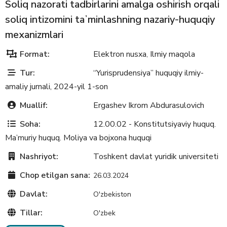
Soliq nazorati tadbirlarini amalga oshirish orqali
soliq intizomini taʼminlashning nazariy-huquqiy
mexanizmlari
Format:
Elektron nusxa
Ilmiy maqola
,
Tur:
“Yurisprudensiya” huquqiy ilmiy-
amaliy jurnali, 2024-yil 1-son
Muallif:
Ergashev Ikrom Abdurasulovich
Soha:
12.00.02 - Konstitutsiyaviy huquq.
Ma’muriy huquq. Moliya va bojxona huquqi
Nashriyot:
Toshkent davlat yuridik universiteti
Chop etilgan sana:
26.03.2024
Davlat:
O'zbekiston
Tillar:
O'zbek