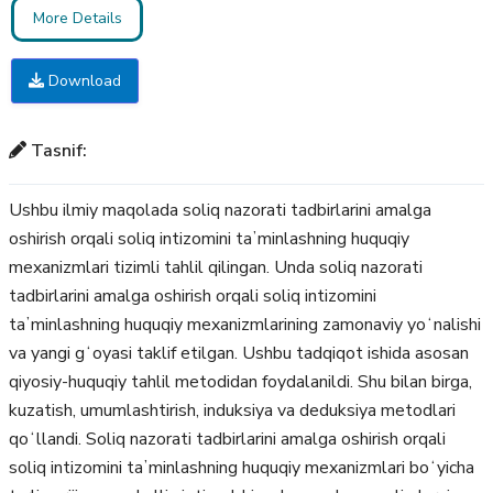
More Details
Download
Tasnif:
Ushbu ilmiy maqolada soliq nazorati tadbirlarini amalga
oshirish orqali soliq intizomini taʼminlashning huquqiy
mexanizmlari tizimli tahlil qilingan. Unda soliq nazorati
tadbirlarini amalga oshirish orqali soliq intizomini
taʼminlashning huquqiy mexanizmlarining zamonaviy yoʻnalishi
va yangi gʻoyasi taklif etilgan. Ushbu tadqiqot ishida asosan
qiyosiy-huquqiy tahlil metodidan foydalanildi. Shu bilan birga,
kuzatish, umumlashtirish, induksiya va deduksiya metodlari
qoʻllandi. Soliq nazorati tadbirlarini amalga oshirish orqali
soliq intizomini taʼminlashning huquqiy mexanizmlari boʻyicha