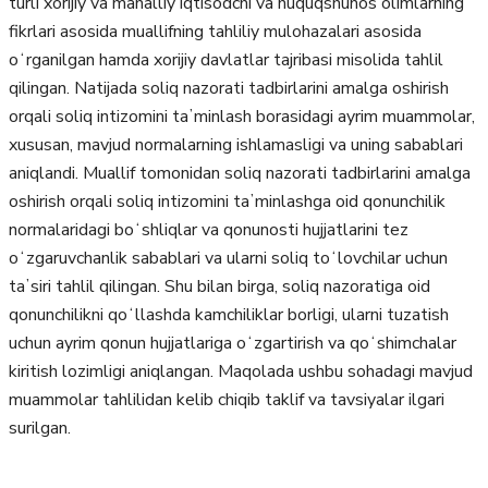
turli xorijiy va mahalliy iqtisodchi va huquqshunos olimlarning
fikrlari asosida muallifning tahliliy mulohazalari asosida
oʻrganilgan hamda xorijiy davlatlar tajribasi misolida tahlil
qilingan. Natijada soliq nazorati tadbirlarini amalga oshirish
orqali soliq intizomini taʼminlash borasidagi ayrim muammolar,
xususan, mavjud normalarning ishlamasligi va uning sabablari
aniqlandi. Muallif tomonidan soliq nazorati tadbirlarini amalga
oshirish orqali soliq intizomini taʼminlashga oid qonunchilik
normalaridagi boʻshliqlar va qonunosti hujjatlarini tez
oʻzgaruvchanlik sabablari va ularni soliq toʻlovchilar uchun
taʼsiri tahlil qilingan. Shu bilan birga, soliq nazoratiga oid
qonunchilikni qoʻllashda kamchiliklar borligi, ularni tuzatish
uchun ayrim qonun hujjatlariga oʻzgartirish va qoʻshimchalar
kiritish lozimligi aniqlangan. Maqolada ushbu sohadagi mavjud
muammolar tahlilidan kelib chiqib taklif va tavsiyalar ilgari
surilgan.