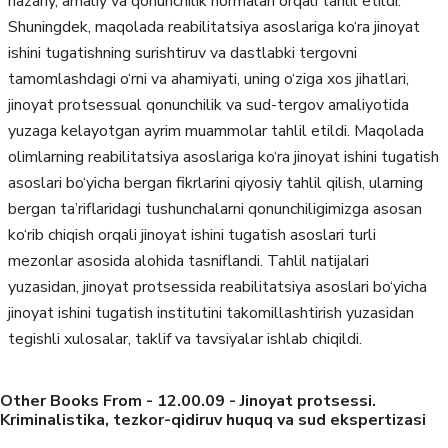
nazariy, amaliy va qonunchilik normalari orqali tahlil etildi.
Shuningdek, maqolada reabilitatsiya asoslariga ko‘ra jinoyat
ishini tugatishning surishtiruv va dastlabki tergovni
tamomlashdagi o‘rni va ahamiyati, uning o‘ziga xos jihatlari,
jinoyat protsessual qonunchilik va sud-tergov amaliyotida
yuzaga kelayotgan ayrim muammolar tahlil etildi. Maqolada
olimlarning reabilitatsiya asoslariga ko‘ra jinoyat ishini tugatish
asoslari bo‘yicha bergan fikrlarini qiyosiy tahlil qilish, ularning
bergan ta’riflaridagi tushunchalarni qonunchiligimizga asosan
ko‘rib chiqish orqali jinoyat ishini tugatish asoslari turli
mezonlar asosida alohida tasniflandi. Tahlil natijalari
yuzasidan, jinoyat protsessida reabilitatsiya asoslari bo‘yicha
jinoyat ishini tugatish institutini takomillashtirish yuzasidan
tegishli xulosalar, taklif va tavsiyalar ishlab chiqildi.
Other Books From - 12.00.09 - Jinoyat protsessi.
Kriminalistika, tezkor-qidiruv huquq va sud ekspertizasi