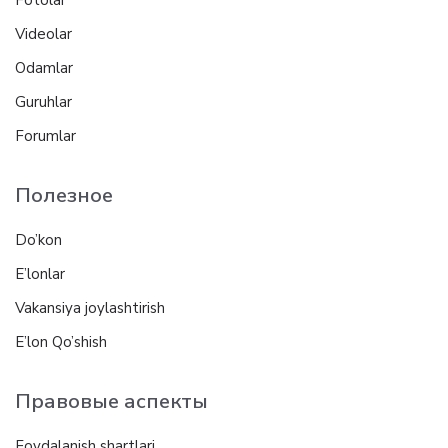
Videolar
Odamlar
Guruhlar
Forumlar
Полезное
Do’kon
E’lonlar
Vakansiya joylashtirish
E’lon Qo’shish
Правовые аспекты
Foydalanish shartlari