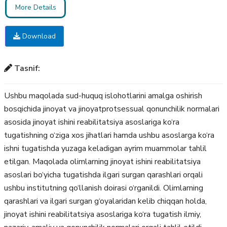
More Details
Download
Tasnif:
Ushbu maqolada sud-huquq islohotlarini amalga oshirish
bosqichida jinoyat va jinoyatprotsessual qonunchilik normalari
asosida jinoyat ishini reabilitatsiya asoslariga ko‘ra
tugatishning o‘ziga xos jihatlari hamda ushbu asoslarga ko‘ra
ishni tugatishda yuzaga keladigan ayrim muammolar tahlil
etilgan. Maqolada olimlarning jinoyat ishini reabilitatsiya
asoslari bo‘yicha tugatishda ilgari surgan qarashlari orqali
ushbu institutning qo‘llanish doirasi o‘rganildi. Olimlarning
qarashlari va ilgari surgan g‘oyalaridan kelib chiqqan holda,
jinoyat ishini reabilitatsiya asoslariga ko‘ra tugatish ilmiy,