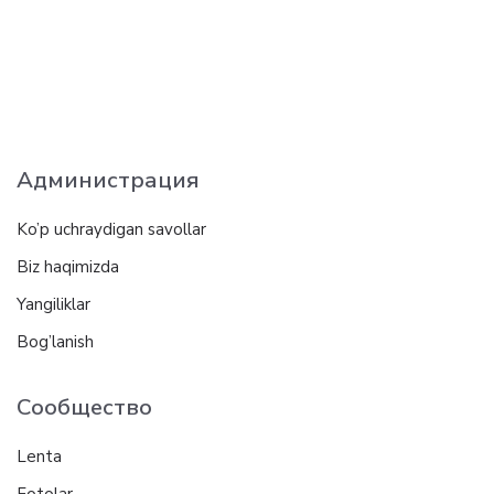
Администрация
Ko’p uchraydigan savollar
Biz haqimizda
Yangiliklar
Bog’lanish
Сообщество
Lenta
Fotolar