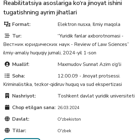
Reabilitatsiya asoslariga ko‘ra jinoyat ishini
tugatishning ayrim jihatlari
Format:
Elektron nusxa
Ilmiy maqola
,
Tur:
“Yuridik fanlar axborotnomasi -
Вестник юридических наук - Review of Law Sciences”
ilmiy-amaliy huquqiy jurnali, 2024-yil 1-son
Muallif:
Maxmudov Sunnat Azim o‘g‘li
Soha:
12.00.09 - Jinoyat protsessi.
Kriminalistika, tezkor-qidiruv huquq va sud ekspertizasi
Nashriyot:
Toshkent davlat yuridik universiteti
Chop etilgan sana:
26.03.2024
Davlat:
O'zbekiston
Tillar:
O'zbek