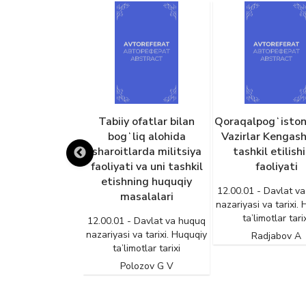
lizm qurilishi
Tabiiy ofatlar bilan
Qoraqalpogʻisto
 Oʻzbekistonda
bogʻliq alohida
Vazirlar Kengash
ylov huquqining
sharoitlarda militsiya
tashkil etilishi
ga kelishi va
faoliyati va uni tashkil
faoliyati
vojlanishi
etishning huquqiy
12.00.01 - Davlat v
masalalari
nazariyasi va tarixi.
- Davlat va huquq
ta’limotlar tari
 va tarixi. Huquqiy
12.00.01 - Davlat va huquq
imotlar tarixi
nazariyasi va tarixi. Huquqiy
Radjabov A
ta’limotlar tarixi
oʻziyev E
Polozov G V