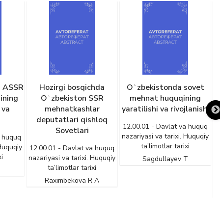
n ASSR
Hozirgi bosqichda
Oʻzbekistonda sovet
ining
Oʻzbekiston SSR
mehnat huquqining
e
 va
mehnatkashlar
yaratilishi va rivojlanishi
m
deputatlari qishloq
12.00.01 - Davlat va huquq
Sovetlari
nazariyasi va tarixi. Huquqiy
a huquq
ta’limotlar tarixi
 Huquqiy
12.00.01 - Davlat va huquq
xi
nazariyasi va tarixi. Huquqiy
Sagdullayev T
1
ta’limotlar tarixi
n
Raximbekova R A