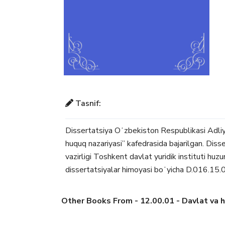
Tasnif:
Dissertatsiya Oʻzbekiston Respublikasi Adliya 
huquq nazariyasi” kafedrasida bajarilgan. Diss
vazirligi Toshkent davlat yuridik instituti huzu
dissertatsiyalar himoyasi boʻyicha D.016.15.
Other Books From - 12.00.01 - Davlat va huq