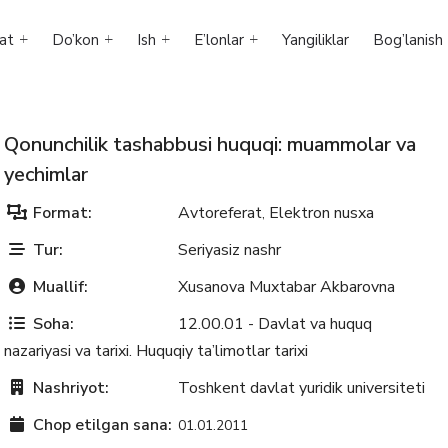
at
Do’kon
Ish
E’lonlar
Yangiliklar
Bog’lanish
Qonunchilik tashabbusi huquqi: muammolar va
yechimlar
Format:
Avtoreferat
Elektron nusxa
,
Tur:
Seriyasiz nashr
Muallif:
Xusanova Muxtabar Akbarovna
Soha:
12.00.01 - Davlat va huquq
nazariyasi va tarixi. Huquqiy ta’limotlar tarixi
Nashriyot:
Toshkent davlat yuridik universiteti
Chop etilgan sana:
01.01.2011