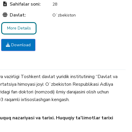
Sahifalar soni:
28
Davlat:
Oʻzbekiston
More Details
Download
vazirligi Toshkent davlat yuridik institutining “Davlat va
ertatsiya himoyasi joyi: Oʻzbekiston Respublikasi Adliya
ridagi fan doktori (nomzodi) ilmiy darajasini olish uchun
03 raqamli ixtisoslashgan kengash.
uq nazariyasi va tarixi. Huquqiy ta’limotlar tarixi