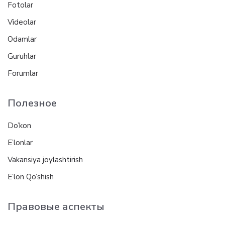
Fotolar
Videolar
Odamlar
Guruhlar
Forumlar
Полезное
Do’kon
E’lonlar
Vakansiya joylashtirish
E’lon Qo’shish
Правовые аспекты