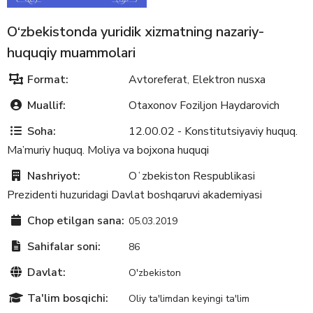
O‘zbekistonda yuridik xizmatning nazariy-
huquqiy muammolari
Format:
Avtoreferat
Elektron nusxa
,
Muallif:
Otaxonov Foziljon Haydarovich
Soha:
12.00.02 - Konstitutsiyaviy huquq.
Ma’muriy huquq. Moliya va bojxona huquqi
Nashriyot:
Oʻzbekiston Respublikasi
Prezidenti huzuridagi Davlat boshqaruvi akademiyasi
Chop etilgan sana:
05.03.2019
Sahifalar soni:
86
Davlat:
O'zbekiston
Ta'lim bosqichi:
Oliy ta'limdan keyingi ta'lim