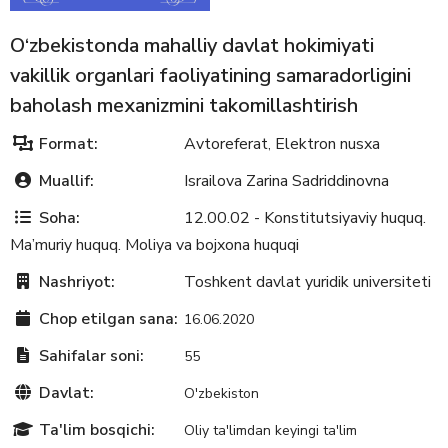
O‘zbekistonda mahalliy davlat hokimiyati
vakillik organlari faoliyatining samaradorligini
baholash mexanizmini takomillashtirish
Format:
Avtoreferat
Elektron nusxa
,
Muallif:
Israilova Zarina Sadriddinovna
Soha:
12.00.02 - Konstitutsiyaviy huquq.
Ma’muriy huquq. Moliya va bojxona huquqi
Nashriyot:
Toshkent davlat yuridik universiteti
Chop etilgan sana:
16.06.2020
Sahifalar soni:
55
Davlat:
O'zbekiston
Ta'lim bosqichi:
Oliy ta'limdan keyingi ta'lim