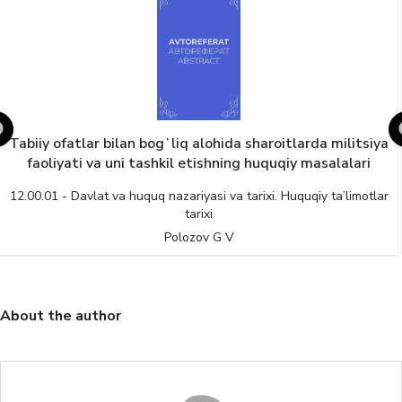
Tabiiy ofatlar bilan bogʻliq alohida sharoitlarda militsiya
faoliyati va uni tashkil etishning huquqiy masalalari
12.00.01 - Davlat va huquq nazariyasi va tarixi. Huquqiy ta’limotlar
tarixi
Polozov G V
About the author