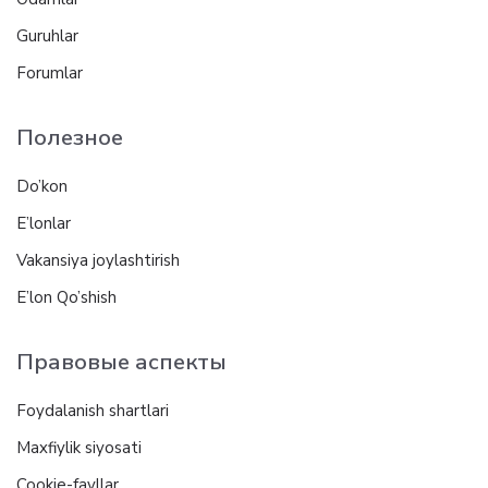
Guruhlar
Forumlar
Полезное
Do’kon
E’lonlar
Vakansiya joylashtirish
E’lon Qo’shish
Правовые аспекты
Foydalanish shartlari
Maxfiylik siyosati
Cookie-fayllar