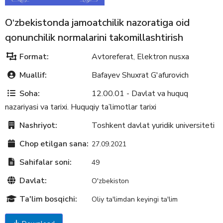
O‘zbekistonda jamoatchilik nazoratiga oid
qonunchilik normalarini takomillashtirish
Format:
Avtoreferat
Elektron nusxa
,
Muallif:
Bafayev Shuxrat G'afurovich
Soha:
12.00.01 - Davlat va huquq
nazariyasi va tarixi. Huquqiy ta’limotlar tarixi
Nashriyot:
Toshkent davlat yuridik universiteti
Chop etilgan sana:
27.09.2021
Sahifalar soni:
49
Davlat:
O'zbekiston
Ta'lim bosqichi:
Oliy ta'limdan keyingi ta'lim