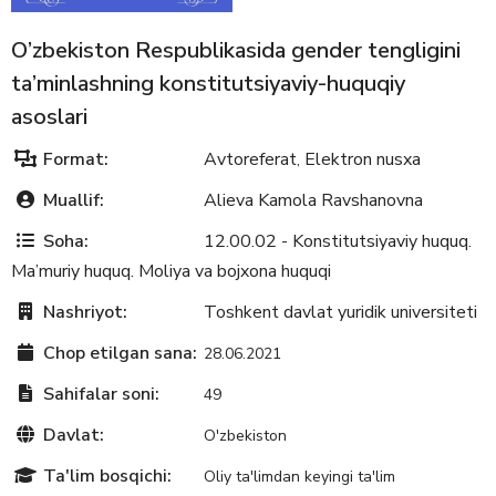
O’zbekiston Respublikasida gender tengligini
ta’minlashning konstitutsiyaviy-huquqiy
asoslari
Format:
Avtoreferat
Elektron nusxa
,
Muallif:
Alieva Kamola Ravshanovna
Soha:
12.00.02 - Konstitutsiyaviy huquq.
Ma’muriy huquq. Moliya va bojxona huquqi
Nashriyot:
Toshkent davlat yuridik universiteti
Chop etilgan sana:
28.06.2021
Sahifalar soni:
49
Davlat:
O'zbekiston
Ta'lim bosqichi:
Oliy ta'limdan keyingi ta'lim