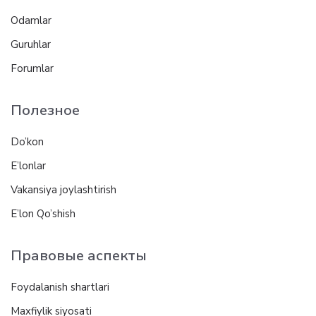
Odamlar
Guruhlar
Forumlar
Полезное
Do’kon
E’lonlar
Vakansiya joylashtirish
E’lon Qo’shish
Правовые аспекты
Foydalanish shartlari
Maxfiylik siyosati