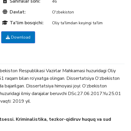
Sahifalar soni:
46
Davlat:
O'zbekiston
Ta'lim bosqichi:
Oliy ta'limdan keyingi ta'lim
Download
zbekiston Respublikasi Vazirlar Mahkamasi huzuridagi Oliy
 raqam bilan ro‘yxatga olingan. Dissertatsiya O‘zbekiston
da bajarilgan. Dissertatsiya himoyasi joyi: O‘zbekiston
i huzuridagi ilmiy darajalar beruvchi DSc.27.06.2017.Yu.25.01
vaqti: 2019 yil.
sessi. Kriminalistika, tezkor-qidiruv huquq va sud