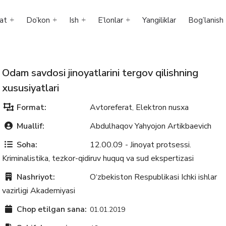
at
Do’kon
Ish
E’lonlar
Yangiliklar
Bog’lanish
Odam savdosi jinoyatlarini tergov qilishning
xususiyatlari
Format:
Avtoreferat
Elektron nusxa
,
Muallif:
Abdulhaqov Yahyojon Artikbaevich
Soha:
12.00.09 - Jinoyat protsessi.
Kriminalistika, tezkor-qidiruv huquq va sud ekspertizasi
Nashriyot:
O‘zbekiston Respublikasi Ichki ishlar
vazirligi Akademiyasi
Chop etilgan sana:
01.01.2019