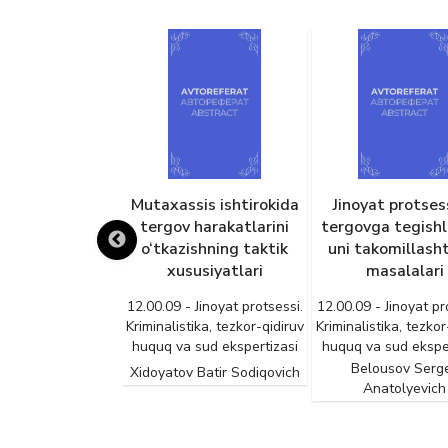
sis ishtirokida
Jinoyat protsessida
Sud hukmini
 harakatlarini
tergovga tegishlilik va
qonuniyligi, asosli
ishning taktik
uni takomillashtirish
adolatliligi
usiyatlari
masalalari
12.00.09 - Jinoyat pr
Kriminalistika, tezkor
 Jinoyat protsessi.
12.00.09 - Jinoyat protsessi.
huquq va sud eksper
tika, tezkor-qidiruv
Kriminalistika, tezkor-qidiruv
 sud ekspertizasi
huquq va sud ekspertizasi
Alishayev Sobi
Tursunboyevic
Belousov Sergey
 Batir Sodiqovich
Anatolyevich