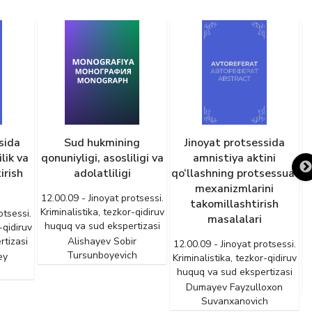
ng
Jinoyat protsessida
Xorijga chiqarilgan jinoiy
ligi va
amnistiya aktini
daromadlarni
qo‘llashning protsessual
O‘zbekistonga
mexanizmlarini
qaytarishning
otsessi.
takomillashtirish
protsessual jihatlari
-qidiruv
1
masalalari
tizasi
K
12.00.09 - Jinoyat protsessi.
r
Kriminalistika, tezkor-qidiruv
12.00.09 - Jinoyat protsessi.
h
huquq va sud ekspertizasi
Kriminalistika, tezkor-qidiruv
huquq va sud ekspertizasi
Zokirov Botirjon
Pulatxujayevich
Dumayev Fayzulloxon
Suvanxanovich