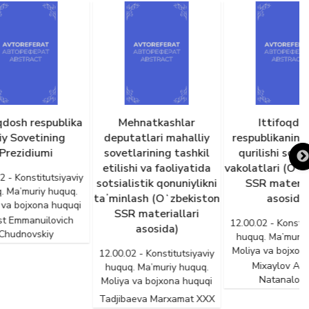
ublika
Mehnatkashlar
Ittifoqdosh
ng
deputatlari mahalliy
respublikaning davlat
sovetlarining tashkil
qurilishi sohasidagi
etilishi va faoliyatida
vakolatlari (Oʻzbekiston
siyaviy
sotsialistik qonuniylikni
SSR materiallari
uquq.
taʼminlash (Oʻzbekiston
asosida)
huquqi
SSR materiallari
vich
12.00.02 - Konstitutsiyaviy
asosida)
huquq. Ma’muriy huquq.
Moliya va bojxona huquqi
12.00.02 - Konstitutsiyaviy
Mixaylov Azarya
huquq. Ma’muriy huquq.
Natanalovich
Moliya va bojxona huquqi
Tadjibaeva Marxamat XXX