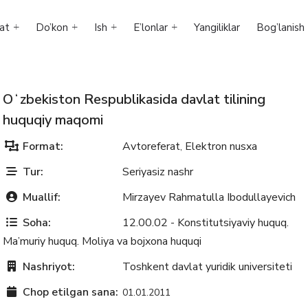
at
Do’kon
Ish
E’lonlar
Yangiliklar
Bog’lanish
Oʻzbekiston Respublikasida davlat tilining
huquqiy maqomi
Format:
Avtoreferat
Elektron nusxa
,
Tur:
Seriyasiz nashr
Muallif:
Mirzayev Rahmatulla Ibodullayevich
Soha:
12.00.02 - Konstitutsiyaviy huquq.
Ma’muriy huquq. Moliya va bojxona huquqi
Nashriyot:
Toshkent davlat yuridik universiteti
Chop etilgan sana:
01.01.2011