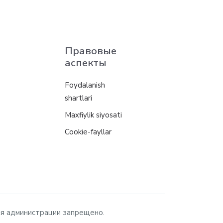
Правовые
аспекты
Foydalanish
shartlari
Maxfiylik siyosati
Cookie-fayllar
ия администрации запрещено.