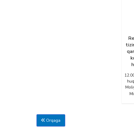
Re
tiz
qar
k
h
12.00
huq
Moli
Mi
Orqaga