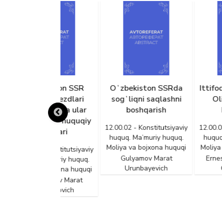
ekiston SSR
Oʻzbekiston SSRda
Ittifoqdosh resp
lari sezdlari
sogʻliqni saqlashni
Oliy Sovetini
tlari va ular
boshqarish
Prezidiumi
tining huquqiy
12.00.02 - Konstitutsiyaviy
12.00.02 - Konstitut
hakllari
huquq. Ma’muriy huquq.
huquq. Ma’muriy h
Moliya va bojxona huquqi
Moliya va bojxona 
- Konstitutsiyaviy
Gulyamov Marat
Ernest Emmanuilo
Ma’muriy huquq.
Urunbayevich
Chudnovskiy
a bojxona huquqi
rsunov Marat
mdamovich