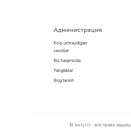
Администрация
Ko’p uchraydigan
savollar
Biz haqimizda
Yangiliklar
Bog’lanish
© Justy.Uz - все права защ