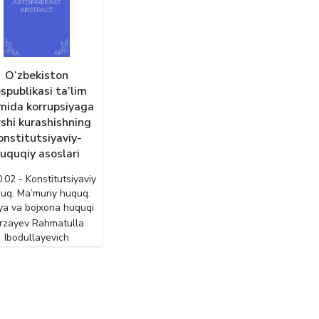
O‘zbekiston
spublikasi ta’lim
imida korrupsiyaga
shi kurashishning
onstitutsiyaviy-
uquqiy asoslari
.02 - Konstitutsiyaviy
uq. Ma’muriy huquq.
ya va bojxona huquqi
rzayev Rahmatulla
Ibodullayevich