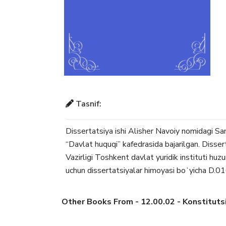
Tasnif:
Dissertatsiya ishi Alisher Navoiy nomidagi Sa
“Davlat huquqi” kafedrasida bajarilgan. Disse
Vazirligi Toshkent davlat yuridik instituti huzur
uchun dissertatsiyalar himoyasi boʻyicha D.0
Other Books From - 12.00.02 - Konstitutsi