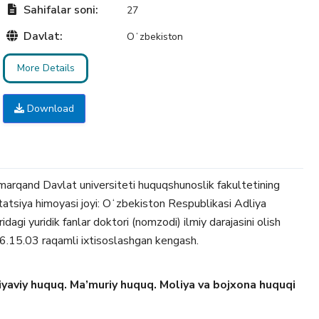
Sahifalar soni:
27
Davlat:
Oʻzbekiston
More Details
Download
marqand Davlat universiteti huquqshunoslik fakultetining
rtatsiya himoyasi joyi: Oʻzbekiston Respublikasi Adliya
idagi yuridik fanlar doktori (nomzodi) ilmiy darajasini olish
16.15.03 raqamli ixtisoslashgan kengash.
yaviy huquq. Ma’muriy huquq. Moliya va bojxona huquqi