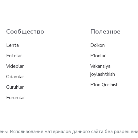
Сообщество
Полезное
Lenta
Do’kon
Fotolar
E’lonlar
Videolar
Vakansiya
joylashtirish
Odamlar
E’lon Qo’shish
Guruhlar
Forumlar
ищены. Использование материалов данного сайта без разрешен