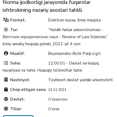
Norma ijodkorligi jarayonida fuqarolar
ishtirokining nazariy asoslari tahlili
Format:
Elektron nusxa
Ilmiy maqola
,
Tur:
“Yuridik fanlar axborotnomasi -
Вестник юридических наук - Review of Law Sciences”
ilmiy-amaliy huquqiy jurnali, 2021-yil 4-son
Muallif:
Boymurodov Botir Panji о‘g‘li
Soha:
12.00.01 - Davlat va huquq
nazariyasi va tarixi. Huquqiy ta’limotlar tarixi
Nashriyot:
Toshkent davlat yuridik universiteti
Chop etilgan sana:
24.11.2021
Davlat:
O'zbekiston
Tillar:
O'zbek