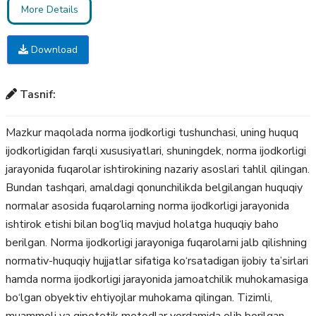
More Details
Download
Tasnif:
Mazkur maqolada norma ijodkorligi tushunchasi, uning huquq
ijodkorligidan farqli xususiyatlari, shuningdek, norma ijodkorligi
jarayonida fuqarolar ishtirokining nazariy asoslari tahlil qilingan.
Bundan tashqari, amaldagi qonunchilikda belgilangan huquqiy
normalar asosida fuqarolarning norma ijodkorligi jarayonida
ishtirok etishi bilan bog‘liq mavjud holatga huquqiy baho
berilgan. Norma ijodkorligi jarayoniga fuqarolarni jalb qilishning
normativ-huquqiy hujjatlar sifatiga kо‘rsatadigan ijobiy ta’sirlari
hamda norma ijodkorligi jarayonida jamoatchilik muhokamasiga
bо‘lgan obyektiv ehtiyojlar muhokama qilingan. Tizimli,
muammoli va gipotetik metodlar yordamida olib borilgan