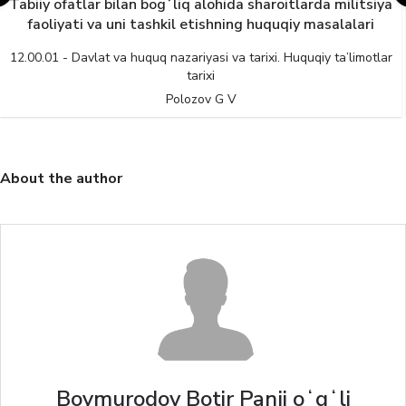
Tabiiy ofatlar bilan bogʻliq alohida sharoitlarda militsiya
faoliyati va uni tashkil etishning huquqiy masalalari
12.00.01 - Davlat va huquq nazariyasi va tarixi. Huquqiy ta’limotlar
tarixi
Polozov G V
About the author
Boymurodov Botir Panji oʻgʻli