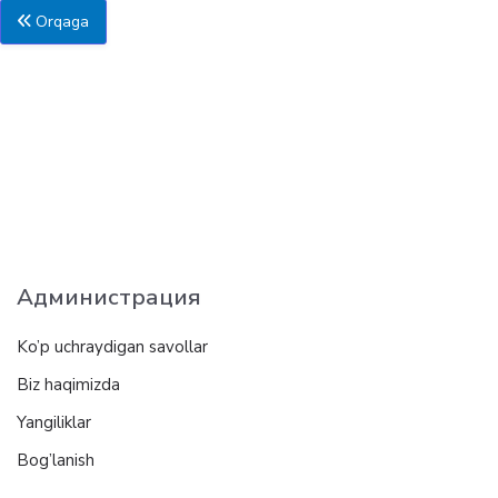
Orqaga
Администрация
Ko’p uchraydigan savollar
Biz haqimizda
Yangiliklar
Bog’lanish