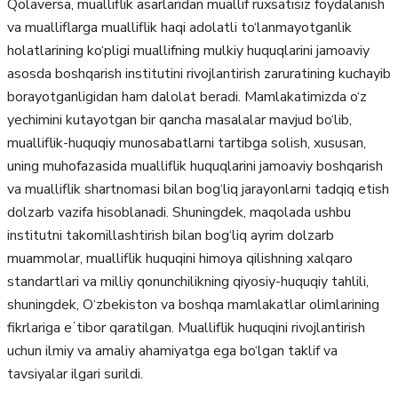
Qolaversa, mualliflik asarlaridan muallif ruxsatisiz foydalanish
va mualliflarga mualliflik haqi adolatli to‘lanmayotganlik
holatlarining ko‘pligi muallifning mulkiy huquqlarini jamoaviy
asosda boshqarish institutini rivojlantirish zaruratining kuchayib
borayotganligidan ham dalolat beradi. Mamlakatimizda o‘z
yechimini kutayotgan bir qancha masalalar mavjud bo‘lib,
mualliflik-huquqiy munosabatlarni tartibga solish, xususan,
uning muhofazasida mualliflik huquqlarini jamoaviy boshqarish
va mualliflik shartnomasi bilan bog‘liq jarayonlarni tadqiq etish
dolzarb vazifa hisoblanadi. Shuningdek, maqolada ushbu
institutni takomillashtirish bilan bog‘liq ayrim dolzarb
muammolar, mualliflik huquqini himoya qilishning xalqaro
standartlari va milliy qonunchilikning qiyosiy-huquqiy tahlili,
shuningdek, O‘zbekiston va boshqa mamlakatlar olimlarining
fikrlariga eʼtibor qaratilgan. Mualliflik huquqini rivojlantirish
uchun ilmiy va amaliy ahamiyatga ega bo‘lgan taklif va
tavsiyalar ilgari surildi.