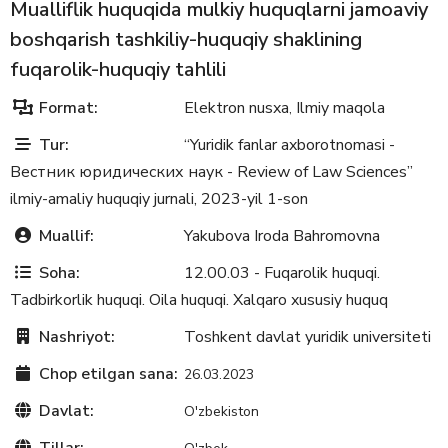
Muаlliflik huquqidа mulkiy huquqlаrni jаmoаviy
boshqаrish tashkiliy-huquqiy shaklining
fuqаrolik-huquqiy tаhlili
Format:
Elektron nusxa
Ilmiy maqola
,
Tur:
“Yuridik fanlar axborotnomasi -
Вестник юридических наук - Review of Law Sciences”
ilmiy-amaliy huquqiy jurnali, 2023-yil 1-son
Muallif:
Yakubova Iroda Bahromovna
Soha:
12.00.03 - Fuqarolik huquqi.
Tadbirkorlik huquqi. Oila huquqi. Xalqaro xususiy huquq
Nashriyot:
Toshkent davlat yuridik universiteti
Chop etilgan sana:
26.03.2023
Davlat:
O'zbekiston
Tillar: