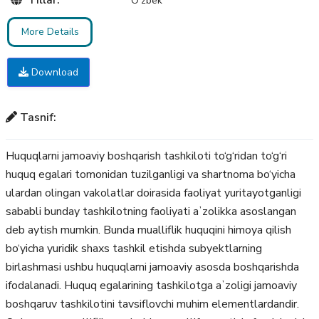
O'zbek
More Details
Download
Tasnif:
Huquqlarni jamoaviy boshqarish tashkiloti to‘g‘ridan to‘g‘ri
huquq egalari tomonidan tuzilganligi va shartnoma bo‘yicha
ulardan olingan vakolatlar doirasida faoliyat yuritayotganligi
sababli bunday tashkilotning faoliyati aʼzolikka asoslangan
deb aytish mumkin. Bunda mualliflik huquqini himoya qilish
bo‘yicha yuridik shaxs tashkil etishda subyektlarning
birlashmasi ushbu huquqlarni jamoaviy asosda boshqarishda
ifodalanadi. Huquq egalarining tashkilotga aʼzoligi jamoaviy
boshqaruv tashkilotini tavsiflovchi muhim elementlardandir.