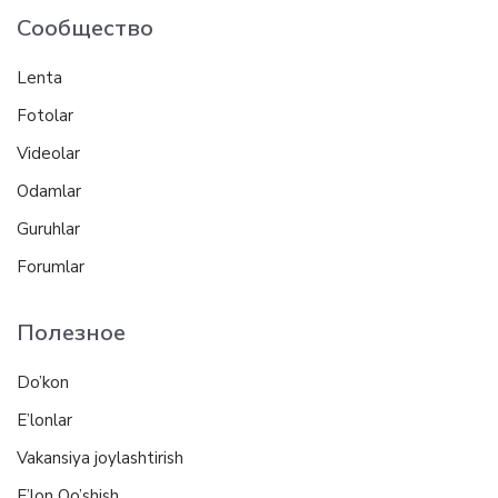
Сообщество
Lenta
Fotolar
Videolar
Odamlar
Guruhlar
Forumlar
Полезное
Do’kon
E’lonlar
Vakansiya joylashtirish
E’lon Qo’shish