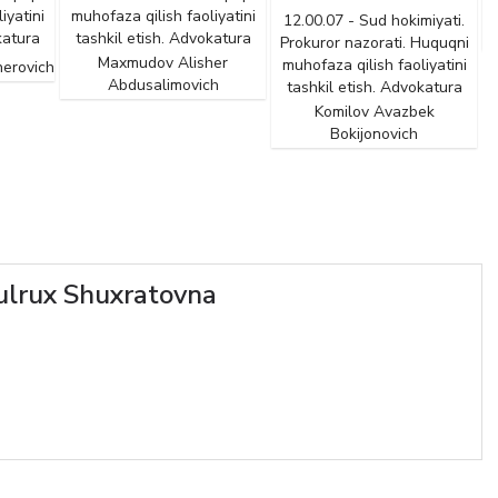
iyatini
muhofaza qilish faoliyatini
12.00.07 - Sud hokimiyati.
katura
tashkil etish. Advokatura
Prokuror nazorati. Huquqni
Maxmudov Alisher
muhofaza qilish faoliyatini
herovich
Abdusalimovich
tashkil etish. Advokatura
Komilov Avazbek
Bokijonovich
ulrux Shuxratovna