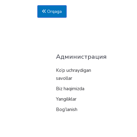
Orqaga
Администрация
Ko’p uchraydigan
savollar
Biz haqimizda
Yangiliklar
Bog’lanish