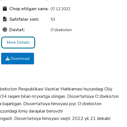
Chop etilgan sana:
07.12.2022
Sahifalar soni:
53
Davlat:
O'zbekiston
More Details
Download
zbekiston Respublikasi Vazirlar Mahkamasi huzuridagi Oliy
4 raqam bilan ro‘yxatga olingan. Dissertatsiya O‘zbekiston
ajarilgan. Dissertatsiya himoyasi joyi: O‘zbekiston
uridagi ilmiy darajalar beruvchi
gash. Dissertatsiya himoyasi vaqti: 2022 yil 21 dekabr.