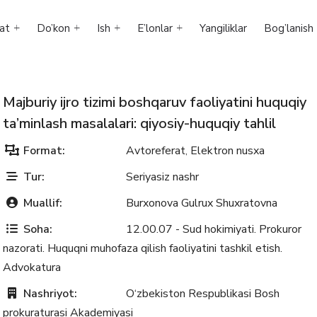
at
Do’kon
Ish
E’lonlar
Yangiliklar
Bog’lanish
Majburiy ijro tizimi boshqaruv faoliyatini huquqiy
ta’minlash masalalari: qiyosiy-huquqiy tahlil
Format:
Avtoreferat
Elektron nusxa
,
Tur:
Seriyasiz nashr
Muallif:
Burxonova Gulrux Shuxratovna
Soha:
12.00.07 - Sud hokimiyati. Prokuror
nazorati. Huquqni muhofaza qilish faoliyatini tashkil etish.
Advokatura
Nashriyot:
O‘zbekiston Respublikasi Bosh
prokuraturasi Akademiyasi