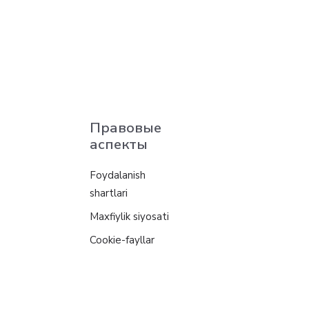
Правовые
аспекты
Foydalanish
shartlari
Maxfiylik siyosati
Cookie-fayllar