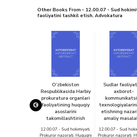
Other Books From - 12.00.07 - Sud hokimiy
faoliyatini tashkil etish. Advokatura
udlovni amalga
O‘zbekiston
Sudlar faoliya
sh jarayonida
Respublikasida Harbiy
axborot-
arning yuridik
prokuratura organlari
kommunikatsi
ligi: zamonaviy
faoliyatining huquqiy
texnologiyalarini
va rivojlanish
asoslarini
etishning nazar
‘nalishlari
takomillashtirish
amaliy masalal
- Sud hokimiyati.
12.00.07 - Sud hokimiyati.
12.00.07 - Sud hoki
nazorati. Huquqni
Prokuror nazorati. Huquqni
Prokuror nazorati. 