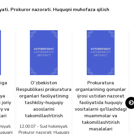
ati. Prokuror nazorati. Huquqni muhofaza qilish
tiga
O’zbekiston
Prokuratura
Respublikasi prokuratura
organlarining qonunlar
a
ya
organlari faoliyatining
ijrosi ustidan nazorat
 joriy
tashkiliy-huquqiy
faoliyatida huquqiy
iy va
asoslarini
vositalarni qo‘llashdagi
ari
takomillashtirish
muammolar va
takomillashtirish
miyati.
12.00.07 - Sud hokimiyati.
masalalari
Huquqni
Prokuror nazorati. Huquqni