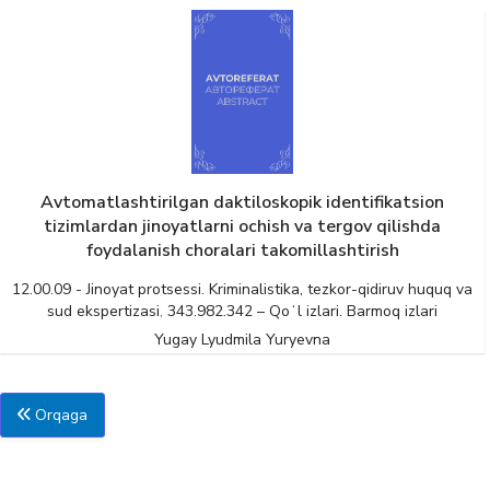
Avtomatlashtirilgan daktiloskopik identifikatsion
tizimlardan jinoyatlarni ochish va tergov qilishda
foydalanish choralari takomillashtirish
12.00.09 - Jinoyat protsessi. Kriminalistika, tezkor-qidiruv huquq va
sud ekspertizasi
,
343.982.342 – Qoʻl izlari. Barmoq izlari
Yugay Lyudmila Yuryevna
Orqaga