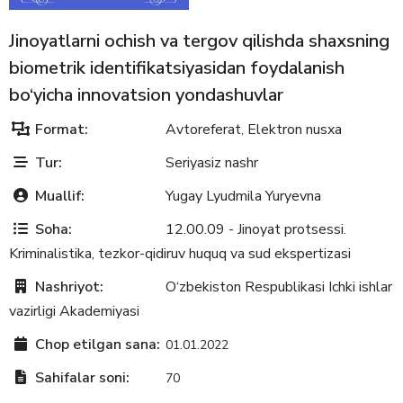
Jinoyatlarni ochish va tergov qilishda shaxsning
biometrik identifikatsiyasidan foydalanish
bo‘yicha innovatsion yondashuvlar
Format:
Avtoreferat
Elektron nusxa
,
Tur:
Seriyasiz nashr
Muallif:
Yugay Lyudmila Yuryevna
Soha:
12.00.09 - Jinoyat protsessi.
Kriminalistika, tezkor-qidiruv huquq va sud ekspertizasi
Nashriyot:
O‘zbekiston Respublikasi Ichki ishlar
vazirligi Akademiyasi
Chop etilgan sana:
01.01.2022
Sahifalar soni:
70