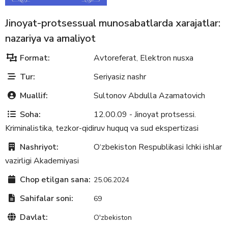
Jinoyat-protsessual munosabatlarda xarajatlar:
nazariya va amaliyot
Format:
Avtoreferat
Elektron nusxa
,
Tur:
Seriyasiz nashr
Muallif:
Sultonov Abdulla Azamatovich
Soha:
12.00.09 - Jinoyat protsessi.
Kriminalistika, tezkor-qidiruv huquq va sud ekspertizasi
Nashriyot:
O‘zbekiston Respublikasi Ichki ishlar
vazirligi Akademiyasi
Chop etilgan sana:
25.06.2024
Sahifalar soni:
69
Davlat:
O'zbekiston