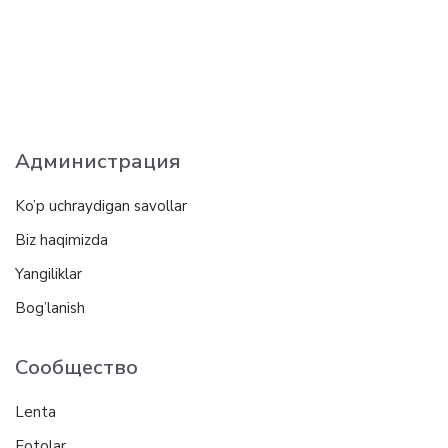
Администрация
Ko’p uchraydigan savollar
Biz haqimizda
Yangiliklar
Bog’lanish
Сообщество
Lenta
Fotolar