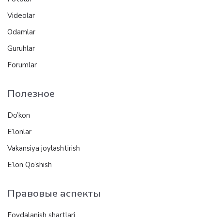
Videolar
Odamlar
Guruhlar
Forumlar
Полезное
Do’kon
E’lonlar
Vakansiya joylashtirish
E’lon Qo’shish
Правовые аспекты
Foydalanish shartlari