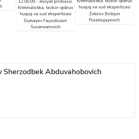
r
Kriminalistika, tezkor-qidiruv
12.00.09 - Jinoyat protsessi.
h
huquq va sud ekspertizasi
Kriminalistika, tezkor-qidiruv
huquq va sud ekspertizasi
Zokirov Botirjon
Pulatxujayevich
Dumayev Fayzulloxon
Suvanxanovich
 Sherzodbek Abduvahobovich