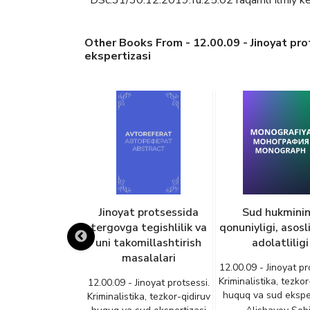
DSc.31/30.12.2019.Yu.25.02 raqamli Ilmiy ken
Other Books From - 12.00.09 - Jinoyat prot
ekspertizasi
sis ishtirokida
Jinoyat protsessida
Sud hukmini
 harakatlarini
tergovga tegishlilik va
qonuniyligi, asosli
ishning taktik
uni takomillashtirish
adolatliligi
usiyatlari
masalalari
12.00.09 - Jinoyat pr
Kriminalistika, tezkor
 Jinoyat protsessi.
12.00.09 - Jinoyat protsessi.
huquq va sud eksper
tika, tezkor-qidiruv
Kriminalistika, tezkor-qidiruv