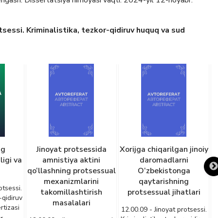
gash. Dissertatsiya himoyasi vaqti: 2024-yil 12-noyabr.
sessi. Kriminalistika, tezkor-qidiruv huquq va sud
ng
Jinoyat protsessida
Xorijga chiqarilgan jinoiy
ligi va
amnistiya aktini
daromadlarni
qo‘llashning protsessual
O‘zbekistonga
mexanizmlarini
qaytarishning
otsessi.
takomillashtirish
protsessual jihatlari
-qidiruv
1
masalalari
tizasi
K
12.00.09 - Jinoyat protsessi.