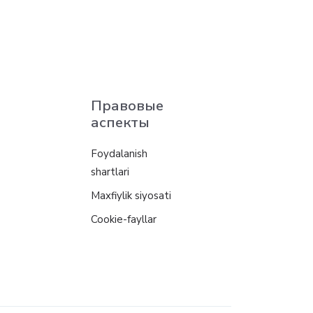
Правовые
аспекты
Foydalanish
shartlari
Maxfiylik siyosati
Cookie-fayllar