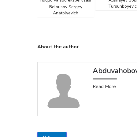
 sud ekspertizasi
huquq va sud ekspertizasi
Alishayev Sobi
Tursunboyevic
Belousov Sergey
 Batir Sodiqovich
Anatolyevich
About the author
Abduvahobov
Read More