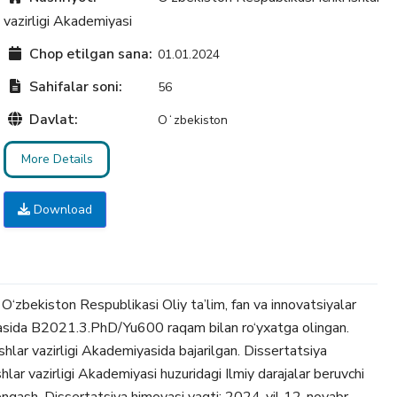
vazirligi Akademiyasi
Chop etilgan sana:
01.01.2024
Sahifalar soni:
56
Davlat:
Oʻzbekiston
More Details
Download
O‘zbekiston Respublikasi Oliy ta’lim, fan va innovatsiyalar
iyasida B2021.3.PhD/Yu600 raqam bilan ro‘yxatga olingan.
shlar vazirligi Akademiyasida bajarilgan. Dissertatsiya
shlar vazirligi Akademiyasi huzuridagi Ilmiy darajalar beruvchi