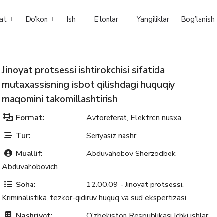
at
Do’kon
Ish
E’lonlar
Yangiliklar
Bog’lanish
Jinoyat protsessi ishtirokchisi sifatida
mutaxassisning isbot qilishdagi huquqiy
maqomini takomillashtirish
Format:
Avtoreferat
Elektron nusxa
,
Tur:
Seriyasiz nashr
Muallif:
Abduvahobov Sherzodbek
Abduvahobovich
Soha:
12.00.09 - Jinoyat protsessi.
Kriminalistika, tezkor-qidiruv huquq va sud ekspertizasi
Nashriyot:
O‘zbekiston Respublikasi Ichki ishlar