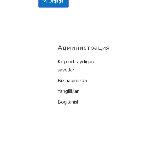
Orqaga
Администрация
Ko’p uchraydigan
savollar
Biz haqimizda
Yangiliklar
Bog’lanish