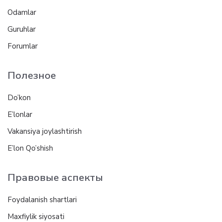
Odamlar
Guruhlar
Forumlar
Полезное
Do’kon
E’lonlar
Vakansiya joylashtirish
E’lon Qo’shish
Правовые аспекты
Foydalanish shartlari
Maxfiylik siyosati