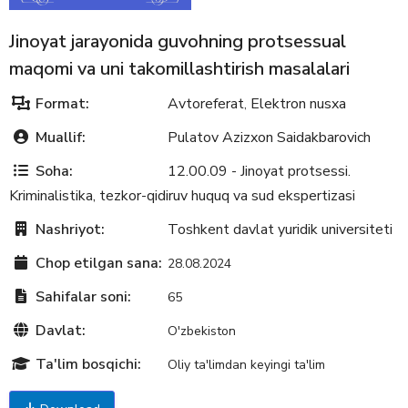
Jinoyat jarayonida guvohning protsessual
maqomi va uni takomillashtirish masalalari
Format:
Avtoreferat
Elektron nusxa
,
Muallif:
Pulatov Azizxon Saidakbarovich
Soha:
12.00.09 - Jinoyat protsessi.
Kriminalistika, tezkor-qidiruv huquq va sud ekspertizasi
Nashriyot:
Toshkent davlat yuridik universiteti
Chop etilgan sana:
28.08.2024
Sahifalar soni:
65
Davlat:
O'zbekiston
Ta'lim bosqichi:
Oliy ta'limdan keyingi ta'lim