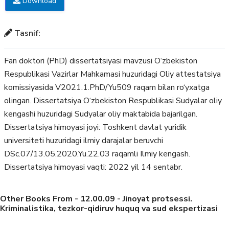
Download
Tasnif:
Fan doktori (PhD) dissertatsiyasi mavzusi O‘zbekiston
Respublikasi Vazirlar Mahkamasi huzuridagi Oliy attestatsiya
komissiyasida V2021.1.PhD/Yu509 raqam bilan ro‘yxatga
olingan. Dissertatsiya O‘zbekiston Respublikasi Sudyalar oliy
kengashi huzuridagi Sudyalar oliy maktabida bajarilgan.
Dissertatsiya himoyasi joyi: Toshkent davlat yuridik
universiteti huzuridagi ilmiy darajalar beruvchi
DSc.07/13.05.2020.Yu.22.03 raqamli Ilmiy kengash.
Dissertatsiya himoyasi vaqti: 2022 yil 14 sentabr.
Other Books From - 12.00.09 - Jinoyat protsessi.
Kriminalistika, tezkor-qidiruv huquq va sud ekspertizasi