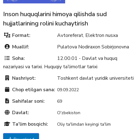
Inson huquqlarini himoya qilishda sud
hujjatlarining rolini kuchaytirish
Format:
Avtoreferat
Elektron nusxa
,
Muallif:
Pulatova Nodiraxon Sobirjonovna
Soha:
12.00.01 - Davlat va huquq
nazariyasi va tarixi. Huquqiy ta’limotlar tarixi
Nashriyot:
Toshkent davlat yuridik universiteti
Chop etilgan sana:
09.09.2022
Sahifalar soni:
69
Davlat:
O'zbekiston
Ta'lim bosqichi:
Oliy ta'limdan keyingi ta'lim