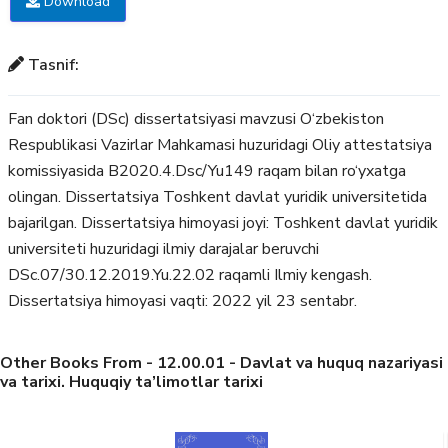
Download
Tasnif:
Fan doktori (DSc) dissertatsiyasi mavzusi O‘zbekiston
Respublikasi Vazirlar Mahkamasi huzuridagi Oliy attestatsiya
komissiyasida B2020.4.Dsc/Yu149 raqam bilan ro‘yxatga
olingan. Dissertatsiya Toshkent davlat yuridik universitetida
bajarilgan. Dissertatsiya himoyasi joyi: Toshkent davlat yuridik
universiteti huzuridagi ilmiy darajalar beruvchi
DSc.07/30.12.2019.Yu.22.02 raqamli Ilmiy kengash.
Dissertatsiya himoyasi vaqti: 2022 yil 23 sentabr.
Other Books From - 12.00.01 - Davlat va huquq nazariyasi
va tarixi. Huquqiy ta’limotlar tarixi