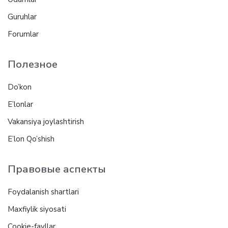
Guruhlar
Forumlar
Полезное
Do’kon
E’lonlar
Vakansiya joylashtirish
E’lon Qo’shish
Правовые аспекты
Foydalanish shartlari
Maxfiylik siyosati
Cookie-fayllar