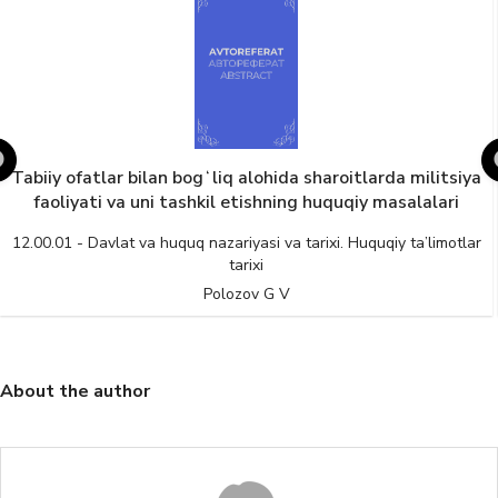
Tabiiy ofatlar bilan bogʻliq alohida sharoitlarda militsiya
faoliyati va uni tashkil etishning huquqiy masalalari
12.00.01 - Davlat va huquq nazariyasi va tarixi. Huquqiy ta’limotlar
tarixi
Polozov G V
About the author