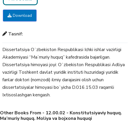
Download
Tasnif:
Dissertatsiya Oʻzbekiston Respublikasi Ichki ishlar vazirligi
Akademiyasi “Maʼmuriy huquq” kafedrasida bajarilgan.
Dissertatsiya himoyasi joyi: Oʻzbekiston Respublikasi Adliya
vazirligi Toshkent davlat yuridik instituti huzuridagi yuridik
fanlar doktori (nomzodi) ilmiy darajasini olish uchun
dissertatsiyalar himoyasi boʻyicha D.016.15.03 raqamli
Ixtisoslashgan kengash.
Other Books From - 12.00.02 - Konstitutsiyaviy huquq.
Ma’muriy huquq. Moliya va bojxona huquqi