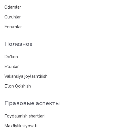
Odamlar
Guruhlar
Forumlar
Полезное
Do’kon
E’lonlar
Vakansiya joylashtirish
E’lon Qo’shish
Правовые аспекты
Foydalanish shartlari
Maxfiylik siyosati