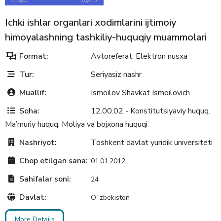
Ichki ishlar organlari xodimlarini ijtimoiy
himoyalashning tashkiliy-huquqiy muammolari
Format:
Avtoreferat
Elektron nusxa
,
Tur:
Seriyasiz nashr
Muallif:
Ismoilov Shavkat Ismoilovich
Soha:
12.00.02 - Konstitutsiyaviy huquq.
Ma’muriy huquq. Moliya va bojxona huquqi
Nashriyot:
Toshkent davlat yuridik universiteti
Chop etilgan sana:
01.01.2012
Sahifalar soni:
24
Davlat:
Oʻzbekiston
More Details