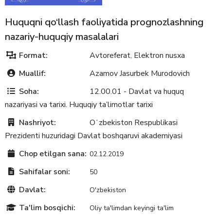
Huquqni qo‘llash faoliyatida prognozlashning
nazariy-huquqiy masalalari
Format:
Avtoreferat
Elektron nusxa
,
Muallif:
Azamov Jasurbek Murodovich
Soha:
12.00.01 - Davlat va huquq
nazariyasi va tarixi. Huquqiy ta’limotlar tarixi
Nashriyot:
Oʻzbekiston Respublikasi
Prezidenti huzuridagi Davlat boshqaruvi akademiyasi
Chop etilgan sana:
02.12.2019
Sahifalar soni:
50
Davlat:
O'zbekiston
Ta'lim bosqichi:
Oliy ta'limdan keyingi ta'lim