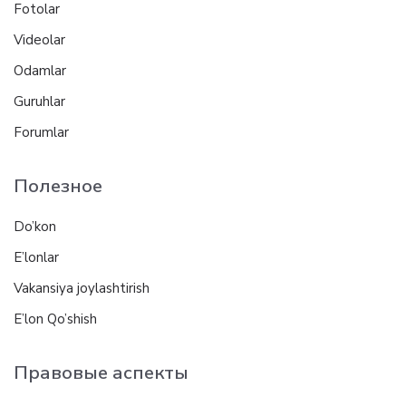
Fotolar
Videolar
Odamlar
Guruhlar
Forumlar
Полезное
Do’kon
E’lonlar
Vakansiya joylashtirish
E’lon Qo’shish
Правовые аспекты