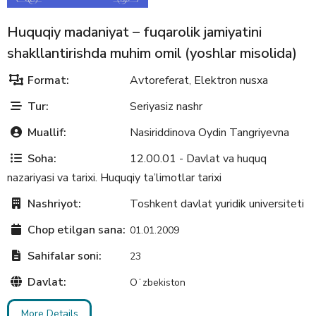
Huquqiy madaniyat – fuqarolik jamiyatini
shakllantirishda muhim omil (yoshlar misolida)
Format:
Avtoreferat
Elektron nusxa
,
Tur:
Seriyasiz nashr
Muallif:
Nasiriddinova Oydin Tangriyevna
Soha:
12.00.01 - Davlat va huquq
nazariyasi va tarixi. Huquqiy ta’limotlar tarixi
Nashriyot:
Toshkent davlat yuridik universiteti
Chop etilgan sana:
01.01.2009
Sahifalar soni:
23
Davlat:
Oʻzbekiston
More Details