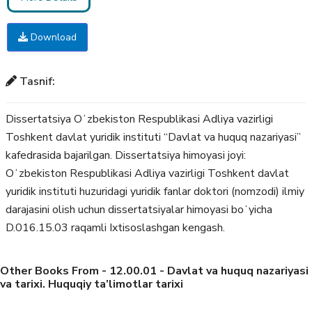
Download
Tasnif:
Dissertatsiya Oʻzbekiston Respublikasi Adliya vazirligi
Toshkent davlat yuridik instituti “Davlat va huquq nazariyasi”
kafedrasida bajarilgan. Dissertatsiya himoyasi joyi:
Oʻzbekiston Respublikasi Adliya vazirligi Toshkent davlat
yuridik instituti huzuridagi yuridik fanlar doktori (nomzodi) ilmiy
darajasini olish uchun dissertatsiyalar himoyasi boʻyicha
D.016.15.03 raqamli Ixtisoslashgan kengash.
Other Books From - 12.00.01 - Davlat va huquq nazariyasi
va tarixi. Huquqiy ta’limotlar tarixi