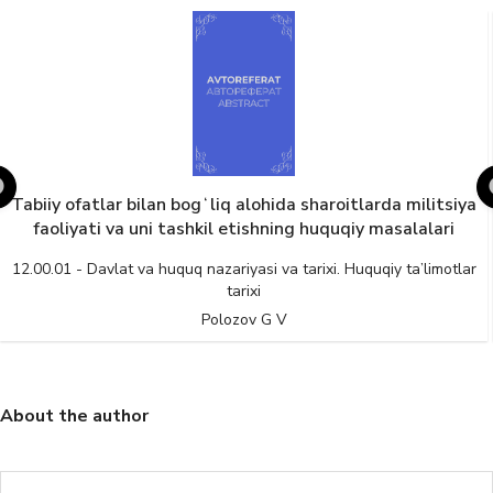
Tabiiy ofatlar bilan bogʻliq alohida sharoitlarda militsiya
faoliyati va uni tashkil etishning huquqiy masalalari
12.00.01 - Davlat va huquq nazariyasi va tarixi. Huquqiy ta’limotlar
tarixi
Polozov G V
About the author