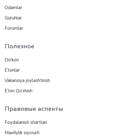
Odamlar
Guruhlar
Forumlar
Полезное
Do’kon
E’lonlar
Vakansiya joylashtirish
E’lon Qo’shish
Правовые аспекты
Foydalanish shartlari
Maxfiylik siyosati