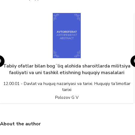
Tabiiy ofatlar bilan bogʻliq alohida sharoitlarda militsiya
faoliyati va uni tashkil etishning huquqiy masalalari
12.00.01 - Davlat va huquq nazariyasi va tarixi. Huquqiy ta’limotlar
tarixi
Polozov G V
About the author