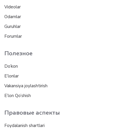
Videolar
Odamlar
Guruhlar
Forumlar
Полезное
Do’kon
E’lonlar
Vakansiya joylashtirish
E’lon Qo’shish
Правовые аспекты
Foydalanish shartlari