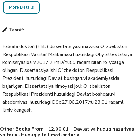
More Details
Tasnif:
Falsafa doktori (PhD) dissertatsiyasi mavzusi Oʻzbekiston
Respublikasi Vazirlar Mahkamasi huzuridagi Oliy attestatsiya
komissiyasida V2017.2.PhD/Yu59 raqam bilan roʻyxatga
olingan. Dissertatsiya ishi Oʻzbekiston Respublikasi
Prezidenti huzuridagi Davlat boshqaruvi akademiyasida
bajarilgan. Dissertatsiya himoyasi joyi: Oʻzbekiston
Respublikasi Prezidenti huzuridagi Davlat boshqaruvi
akademiyasi huzuridagi DSc.27.06.2017.Yu.23.01 raqamli
Ilmiy kengash.
Other Books From - 12.00.01 - Davlat va huquq nazariyasi
va tarixi. Huquqiy ta’limotlar tarixi