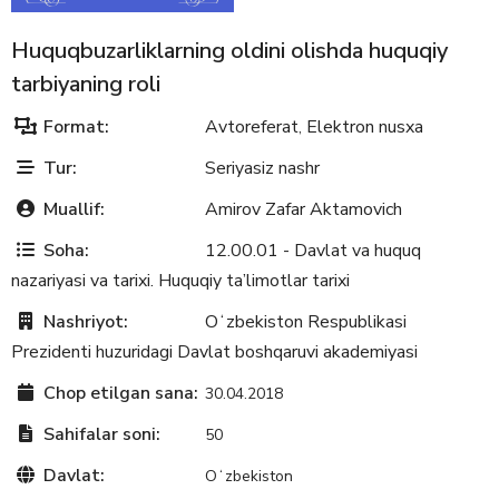
Huquqbuzarliklarning oldini olishda huquqiy
tarbiyaning roli
Format:
Avtoreferat
Elektron nusxa
,
Tur:
Seriyasiz nashr
Muallif:
Amirov Zafar Aktamovich
Soha:
12.00.01 - Davlat va huquq
nazariyasi va tarixi. Huquqiy ta’limotlar tarixi
Nashriyot:
Oʻzbekiston Respublikasi
Prezidenti huzuridagi Davlat boshqaruvi akademiyasi
Chop etilgan sana:
30.04.2018
Sahifalar soni:
50
Davlat:
Oʻzbekiston