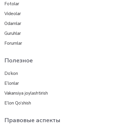
Fotolar
Videolar
Odamlar
Guruhlar
Forumlar
Полезное
Do’kon
E’lonlar
Vakansiya joylashtirish
E’lon Qo’shish
Правовые аспекты