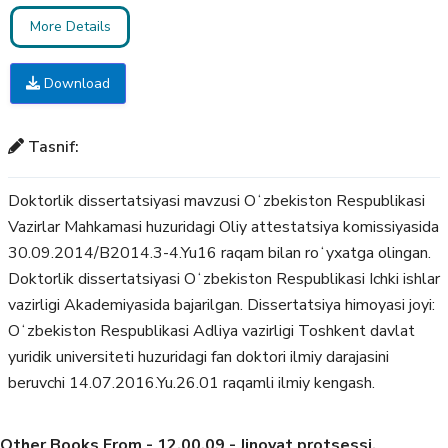
More Details
Download
Tasnif:
Doktorlik dissertatsiyasi mavzusi Oʻzbekiston Respublikasi
Vazirlar Mahkamasi huzuridagi Oliy attestatsiya komissiyasida
30.09.2014/B2014.3-4.Yu16 raqam bilan roʻyxatga olingan.
Doktorlik dissertatsiyasi Oʻzbekiston Respublikasi Ichki ishlar
vazirligi Akademiyasida bajarilgan. Dissertatsiya himoyasi joyi:
Oʻzbekiston Respublikasi Adliya vazirligi Toshkent davlat
yuridik universiteti huzuridagi fan doktori ilmiy darajasini
beruvchi 14.07.2016.Yu.26.01 raqamli ilmiy kengash.
Other Books From - 12.00.09 - Jinoyat protsessi.