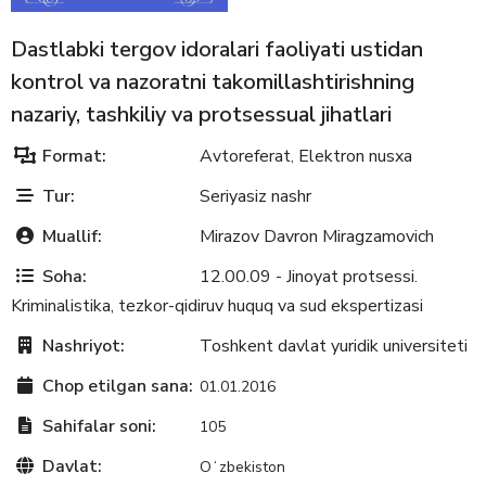
Dastlabki tergov idoralari faoliyati ustidan
kontrol va nazoratni takomillashtirishning
nazariy, tashkiliy va protsessual jihatlari
Format:
Avtoreferat
Elektron nusxa
,
Tur:
Seriyasiz nashr
Muallif:
Mirazov Davron Miragzamovich
Soha:
12.00.09 - Jinoyat protsessi.
Kriminalistika, tezkor-qidiruv huquq va sud ekspertizasi
Nashriyot:
Toshkent davlat yuridik universiteti
Chop etilgan sana:
01.01.2016
Sahifalar soni:
105
Davlat:
Oʻzbekiston