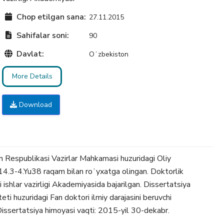
Chop etilgan sana:
27.11.2015
Sahifalar soni:
90
Davlat:
Oʻzbekiston
More Details
Download
n Respublikasi Vazirlar Mahkamasi huzuridagi Oliy
.3-4.Yu38 raqam bilan roʻyxatga olingan. Doktorlik
 ishlar vazirligi Akademiyasida bajarilgan. Dissertatsiya
eti huzuridagi Fan doktori ilmiy darajasini beruvchi
issertatsiya himoyasi vaqti: 2015-yil 30-dekabr.