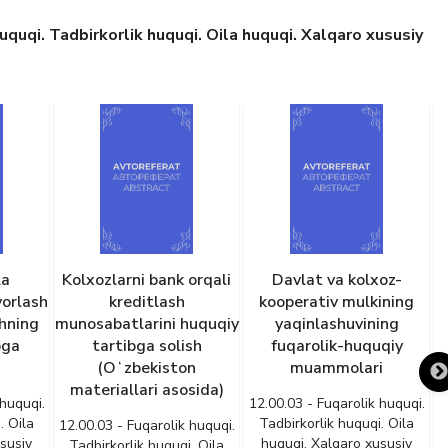
quqi. Tadbirkorlik huquqi. Oila huquqi. Xalqaro xususiy
la
Kolxozlarni bank orqali
Davlat va kolxoz-
yorlash
kreditlash
kooperativ mulkining
shning
munosabatlarini huquqiy
yaqinlashuvining
bga
tartibga solish
fuqarolik-huquqiy
(Oʻzbekiston
muammolari
materiallari asosida)
 huquqi.
12.00.03 - Fuqarolik huquqi.
. Oila
Tadbirkorlik huquqi. Oila
12.00.03 - Fuqarolik huquqi.
susiy
huquqi. Xalqaro xususiy
Tadbirkorlik huquqi. Oila
1