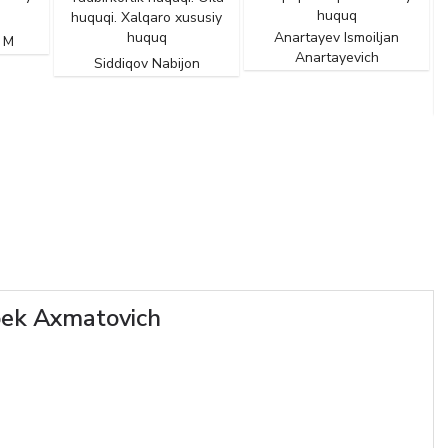
huquq
huquqi. Xalqaro xususiy
huquq
Anartayev Ismoiljan
 M
Anartayevich
Siddiqov Nabijon
ek Axmatovich