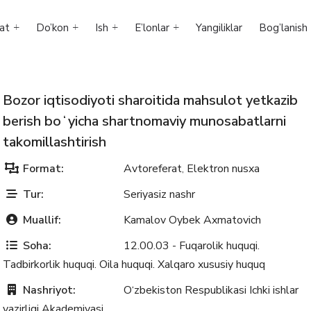
at
Do’kon
Ish
E’lonlar
Yangiliklar
Bog’lanish
Bozor iqtisodiyoti sharoitida mahsulot yetkazib
berish boʻyicha shartnomaviy munosabatlarni
takomillashtirish
Format:
Avtoreferat
Elektron nusxa
,
Tur:
Seriyasiz nashr
Muallif:
Kamalov Oybek Axmatovich
Soha:
12.00.03 - Fuqarolik huquqi.
Tadbirkorlik huquqi. Oila huquqi. Xalqaro xususiy huquq
Nashriyot:
O‘zbekiston Respublikasi Ichki ishlar
vazirligi Akademiyasi