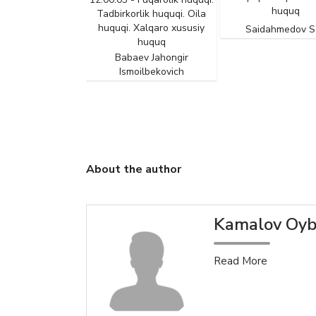
nlik tushunchasi
huquq
Tadbirkorlik huquqi. Oila
aniqlash fakti
huquqi. Xalqaro xususiy
Saidahmedov S
asoslari
huquq
Babaev Jahongir
 Fuqarolik huquqi.
Ismoilbekovich
rlik huquqi. Oila
 Xalqaro xususiy
huquq
 Leyla Mariusovna
About the author
Kamalov Oyb
Read More