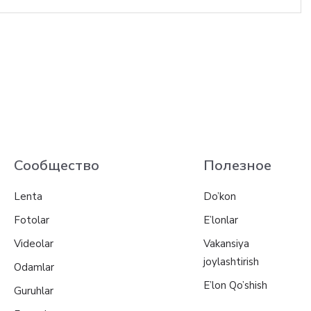
Сообщество
Полезное
Lenta
Do’kon
Fotolar
E’lonlar
Videolar
Vakansiya
joylashtirish
Odamlar
E’lon Qo’shish
Guruhlar