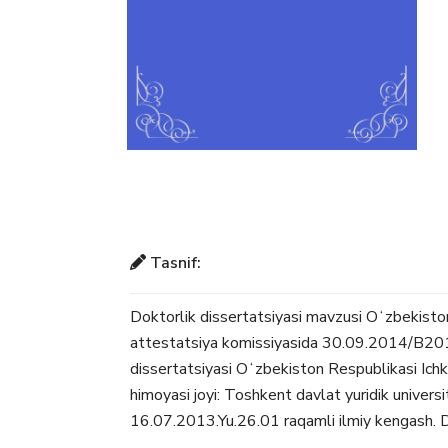
Tasnif:
Doktorlik dissertatsiyasi mavzusi Oʻzbekisto
attestatsiya komissiyasida 30.09.2014/B2014
dissertatsiyasi Oʻzbekiston Respublikasi Ichki
himoyasi joyi: Toshkent davlat yuridik universit
16.07.2013.Yu.26.01 raqamli ilmiy kengash. D