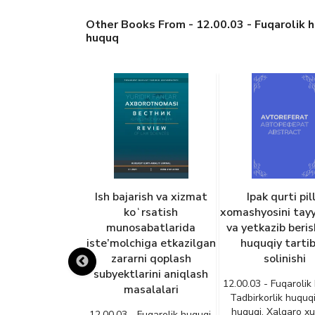
Other Books From - 12.00.03 - Fuqarolik hu
huquq
zbekiston
Ish bajarish va xizmat
Ipak qurti pil
ublikasining
koʻrsatish
xomashyosini tay
 huquqi bo‘yicha
munosabatlarida
va yetkazib beri
ak yo‘qolgan
iste’molchiga etkazilgan
huquqiy tarti
iy shaxslarni
zararni qoplash
solinishi
qiy tartibga
subyektlarini aniqlash
12.00.03 - Fuqarolik
ing o‘ziga xos
masalalari
Tadbirkorlik huquqi
atlari, bedarak
huquqi. Xalqaro xu
12.00.03 - Fuqarolik huquqi.