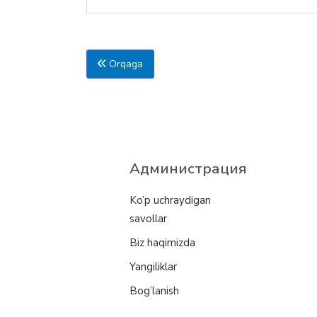
Orqaga
Администрация
Ko’p uchraydigan
savollar
Biz haqimizda
Yangiliklar
Bog’lanish