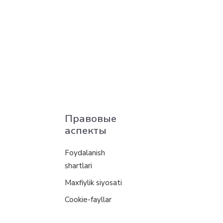
Правовые
аспекты
Foydalanish
shartlari
Maxfiylik siyosati
Cookie-fayllar