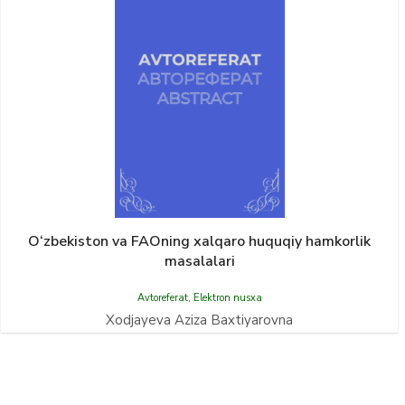
O‘zbekiston va FAOning хаlqarо huquqiy hamkorlik
masalalari
Avtoreferat
,
Elektron nusxa
Хоdjayeva Aziza Baxtiyarovna