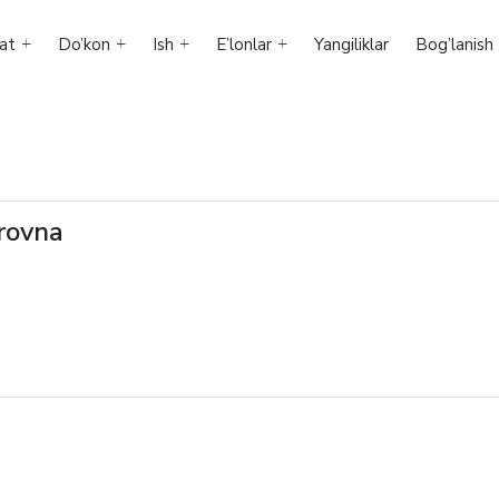
at
Do’kon
Ish
E’lonlar
Yangiliklar
Bog’lanish
rovna